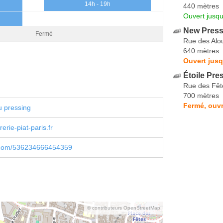
14h - 19h
440 mètres
Ouvert jusqu
New Press
Fermé
Rue des Alo
640 mètres
Ouvert jusq
Étoile Pre
Rue des Fêt
700 mètres
Fermé, ouv
u pressing
erie-piat-paris.fr
.com/536234666454359
© contributeurs OpenStreetMap