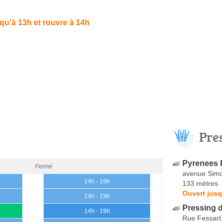
qu'à 13h et rouvre à 14h
Pre
Pyrenees 
Fermé
avenue Simo
14h - 19h
133 mètres
Ouvert jusq
14h - 19h
Pressing 
14h - 19h
Rue Fessart