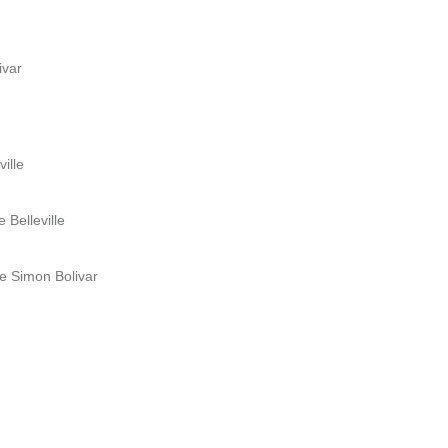
ivar
ille
 Belleville
ue Simon Bolivar