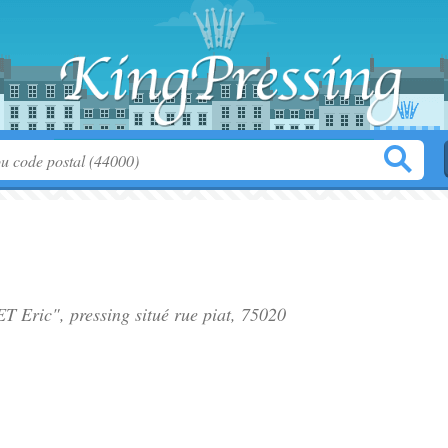
T Eric", pressing situé
rue piat
, 75020