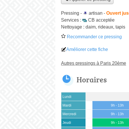
Pressing -
artisan
-
Ouvert jus
Services :
CB acceptée
Nettoyage :
daim, rideaux, tapis
Recommander ce pressing
Améliorer cette fiche
Autres pressings à Paris 20ème
Horaires
Lundi
Mardi
9h - 13h
Mercredi
9h - 13h
Jeudi
9h - 13h