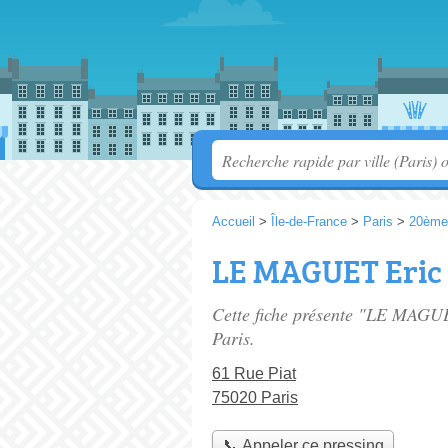
Accueil
>
Île-de-France
>
Paris
>
20ème
LE MAGUET Eric
Cette fiche présente "LE MAGUE
Paris.
61 Rue Piat
75020 Paris
📞 Appeler ce pressing