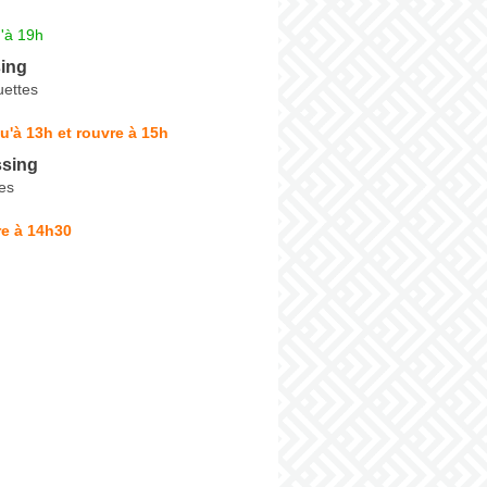
'à 19h
ing
uettes
u'à 13h et rouvre à 15h
ssing
es
re à 14h30