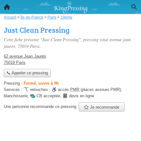
Accueil
>
Île-de-France
>
Paris
>
19ème
Just Clean Pressing
Cette fiche présente "Just Clean Pressing", pressing situé
avenue jean
jaurès
, 75019 Paris.
62 avenue Jean Jaurès
75019 Paris
📞 Appeler ce pressing
Pressing
-
Fermé, ouvre à 9h
Services :
retouches
,
accès
PMR
(places assises PMR)
,
blanchisserie
,
CB acceptée
,
devis en ligne
Une personne
recommande
ce pressing.
Je recommande