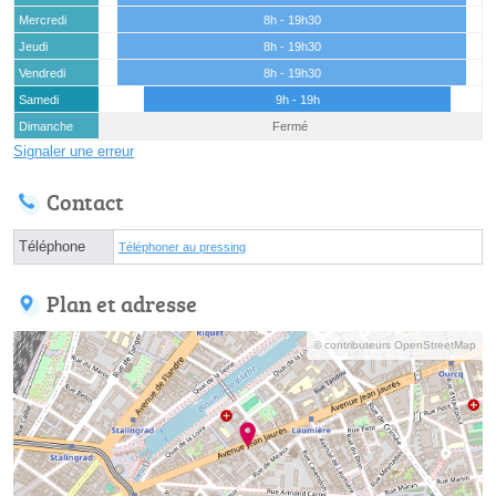
Mercredi
8h - 19h30
Jeudi
8h - 19h30
Vendredi
8h - 19h30
Samedi
9h - 19h
Dimanche
Fermé
Signaler une erreur
Contact
Téléphone
Téléphoner au pressing
Plan et adresse
© contributeurs OpenStreetMap