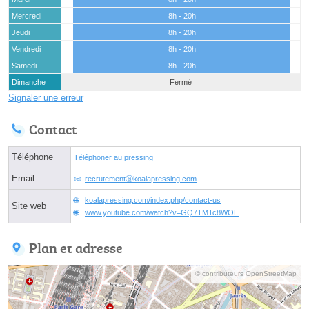
Mercredi
8h - 20h
Jeudi
8h - 20h
Vendredi
8h - 20h
Samedi
8h - 20h
Dimanche
Fermé
Signaler une erreur
Contact
Téléphone
Téléphoner au pressing
Email
recrutementⓐkoalapressing.com
koalapressing.com/index.php/contact-us
Site web
www.youtube.com/watch?v=GQ7TMTc8WOE
Plan et adresse
© contributeurs OpenStreetMap