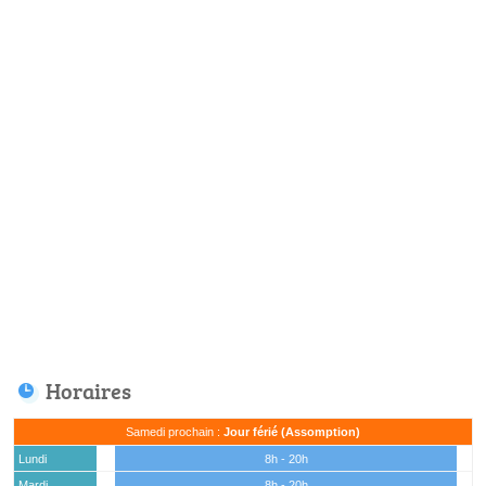
Horaires
Samedi prochain :
Jour férié (Assomption)
Lundi
8h - 20h
Mardi
8h - 20h