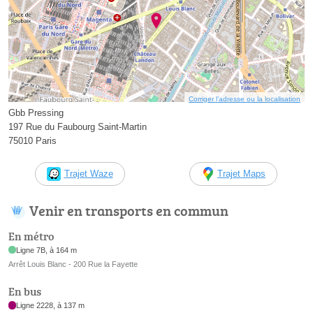
Corriger l’adresse ou la localisation
Gbb Pressing
197 Rue du Faubourg Saint-Martin
75010 Paris
Trajet Waze
Trajet Maps
Venir en transports en commun
En métro
Ligne 7B, à 164 m
Arrêt Louis Blanc - 200 Rue la Fayette
En bus
Ligne 2228, à 137 m