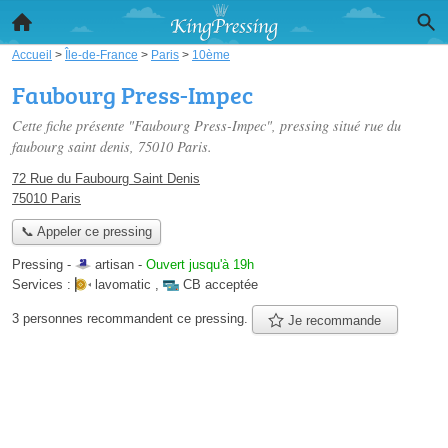
Accueil
>
Île-de-France
>
Paris
>
10ème
Faubourg Press-Impec
Cette fiche présente "Faubourg Press-Impec", pressing situé
rue du
faubourg saint denis
, 75010 Paris.
72 Rue du Faubourg Saint Denis
75010 Paris
📞 Appeler ce pressing
Pressing -
artisan
-
Ouvert jusqu'à 19h
Services :
lavomatic
,
CB acceptée
3 personnes
recommandent
ce pressing.
Je recommande