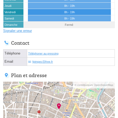
Jeudi
8h - 19h
Vendredi
8h - 19h
Samedi
8h - 19h
Dimanche
Fermé
Signaler une erreur
Contact
Téléphone
Téléphoner au pressing
Email
fpimpecⓐfree.fr
Plan et adresse
© contributeurs OpenStreetMap