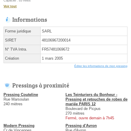
Capacité : 53 vélos
Voir tout
Informations
Forme juridique
SARL
SIRET
48106967200014
N° TVA Intra.
FR57481069672
Création
1 mars 2005
Éditer les informations de mon pressing
Pressings à proximité
Pressing Couteline
Les Teinturiers du Bonheur -
Rue Marsoulan
Pressing et retouches de robes de
240 mètres
mariée PARIS 12
Boulevard de Picpus
270 mètres
Fermé, ouvre demain à 7h45
Modern Pressing
Pressing d'Avron
Cr de Vincennes
Rue d'Avron