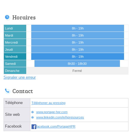
Horaires
Lundi
8h - 19h
Mardi
8h - 19h
Mercredi
8h - 19h
Jeudi
8h - 19h
Vendredi
8h - 19h
Samedi
8h30 - 18h30
Dimanche
Fermé
Signaler une erreur
Contact
Téléphone
Téléphoner au pressing
www.portage-hpr.com
Site web
www.linkedin.com/in/hpresources
Facebook
facebook.com/PortageHPR