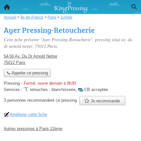
Accueil
>
Île-de-France
>
Paris
>
12ème
Ayer Pressing-Retoucherie
Cette fiche présente "Ayer Pressing-Retoucherie", pressing situé
av. du
dr arnold netter
, 75012 Paris.
54-56 Av. Du Dr Arnold Netter
75012 Paris
📞 Appeler ce pressing
Pressing
-
Fermé, ouvre demain à 8h30
Services :
retouches
,
blanchisserie
,
CB acceptée
3 personnes
recommandent
ce pressing.
Je recommande
Améliorer cette fiche
Autres pressings à Paris 12ème