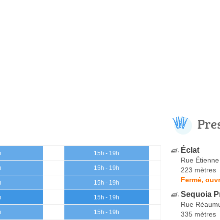
Pre
Éclat
h
15h - 19h
Rue Étienne
h
15h - 19h
223 mètres
Fermé, ouvr
h
15h - 19h
Sequoia P
h
15h - 19h
Rue Réaum
h
15h - 19h
335 mètres