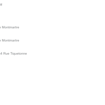
ff
e Montmartre
e Montmartre
 64 Rue Tiquetonne