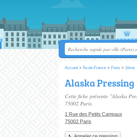
Accueil
>
Île-de-France
>
Paris
>
2ème
Alaska Pressing
Cette fiche présente "Alaska Pre
75002 Paris.
1 Rue des Petits Carreaux
75002 Paris
📞 Appeler ce pressing