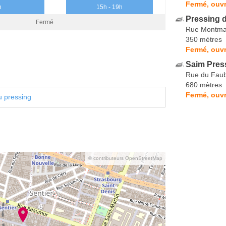
Fermé, ouvr
h
15h - 19h
Pressing d
Fermé
Rue Montma
350 mètres
Fermé, ouvr
Saim Pres
Rue du Faub
680 mètres
Fermé, ouvr
u pressing
© contributeurs OpenStreetMap