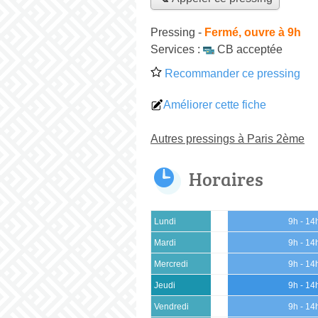
Pressing
-
Fermé, ouvre à 9h
Services :
CB acceptée
Recommander ce pressing
Améliorer cette fiche
Autres pressings à Paris 2ème
Horaires
Lundi
9h - 14
Mardi
9h - 14
Mercredi
9h - 14
Jeudi
9h - 14
Vendredi
9h - 14