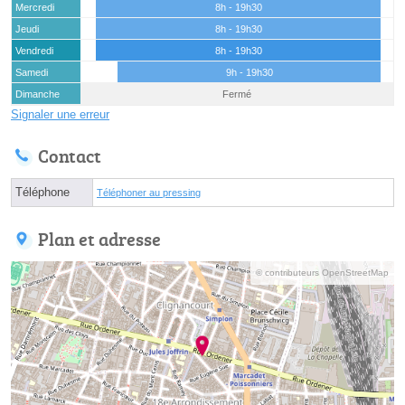
Mercredi
8h - 19h30
Jeudi
8h - 19h30
Vendredi
8h - 19h30
Samedi
9h - 19h30
Dimanche
Fermé
Signaler une erreur
Contact
Téléphone
Téléphoner au pressing
Plan et adresse
© contributeurs OpenStreetMap