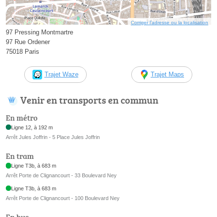
Corriger l’adresse ou la localisation
97 Pressing Montmartre
97 Rue Ordener
75018 Paris
Trajet Waze
Trajet Maps
Venir en transports en commun
En métro
Ligne 12, à 192 m
Arrêt Jules Joffrin - 5 Place Jules Joffrin
En tram
Ligne T3b, à 683 m
Arrêt Porte de Clignancourt - 33 Boulevard Ney
Ligne T3b, à 683 m
Arrêt Porte de Clignancourt - 100 Boulevard Ney