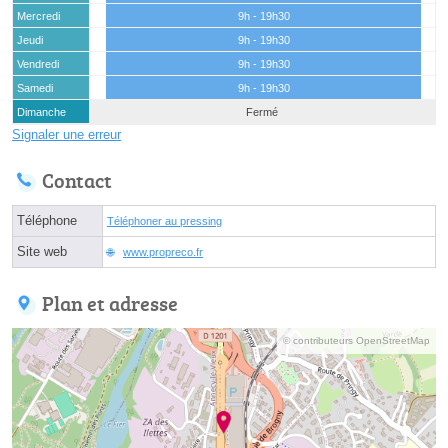
Mercredi
9h - 19h30
Jeudi
9h - 19h30
Vendredi
9h - 19h30
Samedi
9h - 19h30
Dimanche
Fermé
Signaler une erreur
Contact
Téléphone
Téléphoner au pressing
Site web
www.propreco.fr
Plan et adresse
© contributeurs OpenStreetMap