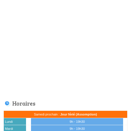
Horaires
Samedi prochain :
Jour férié (Assomption)
Lundi
9h - 19h30
Mardi
9h - 19h30