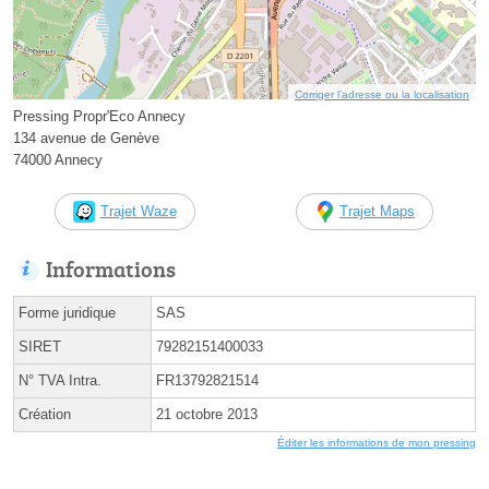
Corriger l’adresse ou la localisation
Pressing Propr'Eco Annecy
134 avenue de Genève
74000 Annecy
Trajet Waze
Trajet Maps
Informations
Forme juridique
SAS
SIRET
79282151400033
N° TVA Intra.
FR13792821514
Création
21 octobre 2013
Éditer les informations de mon pressing