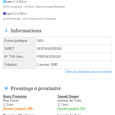
Ligne 2, à 316 m
Arrêt Coubertin - 84 Rue Colonel Arnaud Beltrame
Ligne E, à 193 m
Arrêt Rotonde - 618 Chemin de la Rotonde
Informations
Forme juridique
SAS
SIRET
34323414200341
N° TVA Intra.
FR05343234142
Création
2 janvier 1990
Éditer les informations de mon pressing
Pressings à proximité
Kunz Pressing
Speed Queen
Rue Favre
avenue de Turin
1.3 km
1.7 km
Ouvert jusqu'à 19h
Ouvert jusqu'à 21h