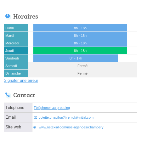
Horaires
Lundi
8h - 18h
Mardi
8h - 18h
Mercredi
8h - 18h
Jeudi
8h - 18h
Vendredi
8h - 17h
Samedi
Fermé
Dimanche
Fermé
Signaler une erreur
Contact
Téléphone
Téléphoner au pressing
Email
colette.chapillonⓐrentokil-initial.com
Site web
www.netexial.com/nos-agences/chambery