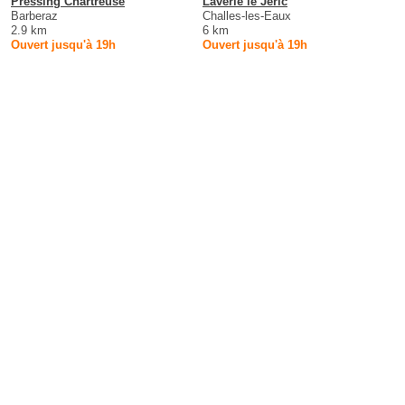
Pressing Chartreuse
Laverie le Jeric
Barberaz
Challes-les-Eaux
2.9 km
6 km
Ouvert jusqu'à 19h
Ouvert jusqu'à 19h