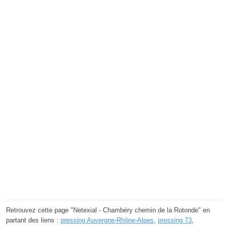
Retrouvez cette page "Netexial - Chambéry chemin de la Rotonde" en
partant des liens :
pressing Auvergne-Rhône-Alpes
,
pressing 73
,