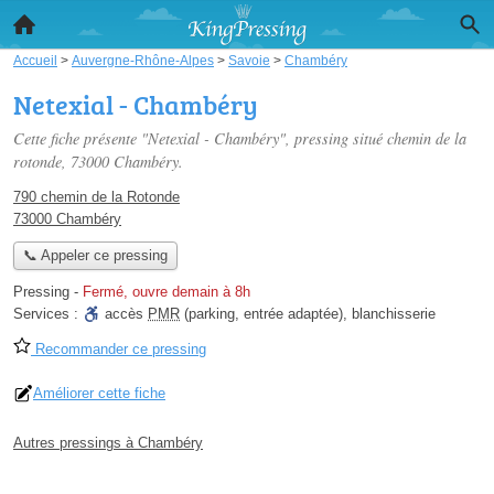
Accueil
>
Auvergne-Rhône-Alpes
>
Savoie
>
Chambéry
Netexial - Chambéry
Cette fiche présente "Netexial - Chambéry", pressing situé
chemin de la
rotonde
, 73000 Chambéry.
790 chemin de la Rotonde
73000 Chambéry
📞 Appeler ce pressing
Pressing
-
Fermé, ouvre demain à 8h
Services :
accès
PMR
(parking, entrée adaptée)
,
blanchisserie
Recommander ce pressing
Améliorer cette fiche
Autres pressings à Chambéry