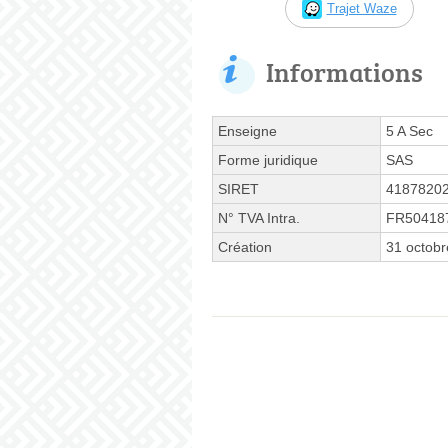
Trajet Waze
Informations
Enseigne
5 A Sec
Forme juridique
SAS
SIRET
4187820
N° TVA Intra.
FR50418
Création
31 octob