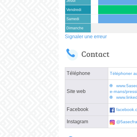
Jeudi
Vendredi
Samedi
Dimanche
Signaler une erreur
Contact
Téléphone
Téléphoner a
www.5asec.
Site web
e-mans/press
www.linke
Facebook
facebook.
Instagram
@5asecfr