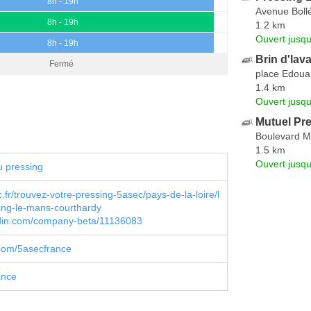
8h - 19h
Avenue Boll
8h - 19h
1.2 km
Ouvert jusqu
8h - 19h
Brin d'lav
Fermé
place Edouar
1.4 km
Ouvert jusqu
Mutuel Pr
Boulevard M
1.5 km
Ouvert jusq
u pressing
fr/trouvez-votre-pressing-5asec/pays-de-la-loire/l
ing-le-mans-courthardy
din.com/company-beta/11136083
com/5asecfrance
ance