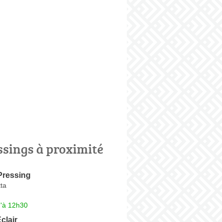
ssings à proximité
Pressing
ta
u'à 12h30
clair