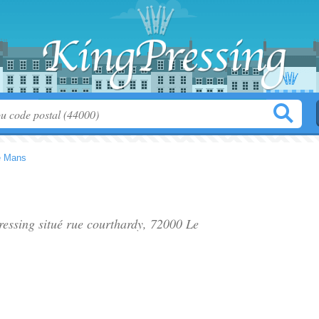
e Mans
pressing situé
rue courthardy
, 72000 Le