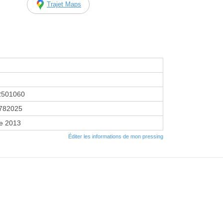
Trajet Maps
2501060
782025
re 2013
Éditer les informations de mon pressing