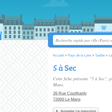
Accueil
>
Pays de la Loire
>
Sarthe
>
L
5 à Sec
Cette fiche présente "5 à Sec", 
Mans.
26 Rue Courthardy
72000 Le Mans
📞 Appeler ce pressing