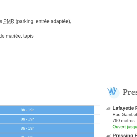
ès
PMR
(parking, entrée adaptée)
,
de mariée, tapis
Pre
Lafayette 
8h - 19h
Rue Gambet
8h - 19h
790 mètres
Ouvert jusq
8h - 19h
Pressing E