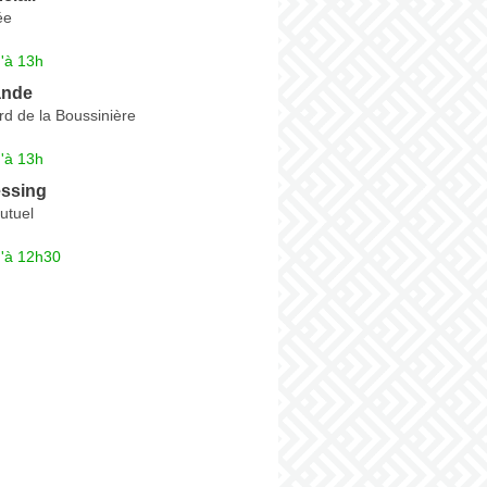
ée
'à 13h
ande
d de la Boussinière
'à 13h
essing
utuel
u'à 12h30