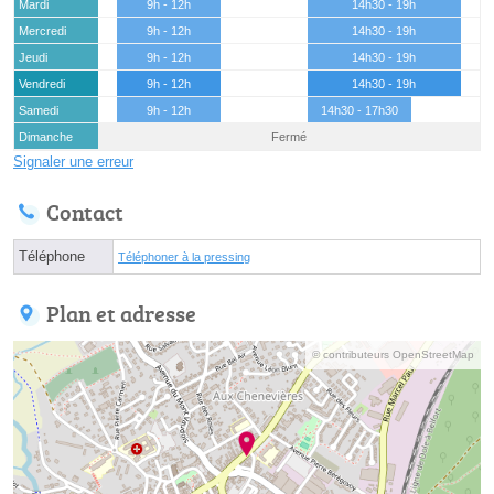
Mardi
9h - 12h
14h30 - 19h
Mercredi
9h - 12h
14h30 - 19h
Jeudi
9h - 12h
14h30 - 19h
Vendredi
9h - 12h
14h30 - 19h
Samedi
9h - 12h
14h30 - 17h30
Dimanche
Fermé
Signaler une erreur
Contact
Téléphone
Téléphoner à la pressing
Plan et adresse
© contributeurs OpenStreetMap