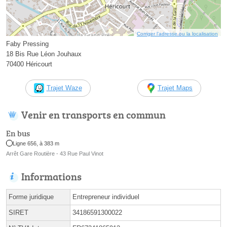
Corriger l’adresse ou la localisation
Faby Pressing
18 Bis Rue Léon Jouhaux
70400 Héricourt
Trajet Waze
Trajet Maps
Venir en transports en commun
En bus
Ligne 656, à 383 m
Arrêt Gare Routière - 43 Rue Paul Vinot
Informations
Forme juridique
Entrepreneur individuel
SIRET
34186591300022