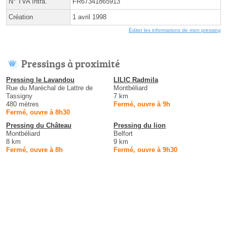
N° TVA Intra.
FR67341865913
Création
1 avril 1998
Éditer les informations de mon pressing
Pressings à proximité
Pressing le Lavandou
LILIC Radmila
Rue du Maréchal de Lattre de
Montbéliard
Tassigny
7 km
480 mètres
Fermé, ouvre à 9h
Fermé, ouvre à 8h30
Pressing du Château
Pressing du lion
Montbéliard
Belfort
8 km
9 km
Fermé, ouvre à 8h
Fermé, ouvre à 9h30