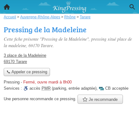
Accueil
>
Auvergne-Rhône-Alpes
>
Rhône
>
Tarare
Pressing de la Madeleine
Cette fiche présente "Pressing de la Madeleine", pressing situé
place de
la madeleine
, 69170 Tarare.
3 place de la Madeleine
69170 Tarare
📞 Appeler ce pressing
Pressing
-
Fermé, ouvre mardi à 8h00
Services :
accès
PMR
(parking, entrée adaptée)
,
CB acceptée
Une personne
recommande
ce pressing.
Je recommande