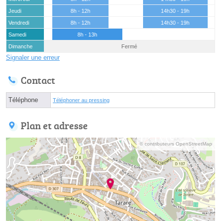
Jeudi
8h - 12h
14h30 - 19h
Vendredi
8h - 12h
14h30 - 19h
Samedi
8h - 13h
Dimanche
Fermé
Signaler une erreur
Contact
Téléphone
Téléphoner au pressing
Plan et adresse
© contributeurs OpenStreetMap