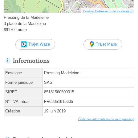
Corriger l’adresse ou la localisation
Pressing de la Madeleine
3 place de la Madeleine
69170 Tarare
Trajet Waze
Trajet Maps
Informations
Enseigne
Pressing Madeleine
Forme juridique
SAS
SIRET
85181560500015
N° TVA Intra.
FR63851815605
Création
19 juin 2019
Éditer les informations de mon pressing