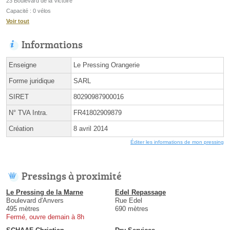
23 Boulevard de la Victoire
Capacité : 0 vélos
Voir tout
Informations
Enseigne
Le Pressing Orangerie
Forme juridique
SARL
SIRET
80290987900016
N° TVA Intra.
FR41802909879
Création
8 avril 2014
Éditer les informations de mon pressing
Pressings à proximité
Le Pressing de la Marne
Edel Repassage
Boulevard d'Anvers
Rue Edel
495 mètres
690 mètres
Fermé, ouvre demain à 8h