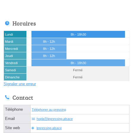
Horaires
Lundi
8h - 18h30
Mardi
8h - 12h
Mercredi
8h - 12h
Jeudi
8h - 12h
Vendredi
8h - 18h30
Samedi
Fermé
Dimanche
Fermé
Signaler une erreur
Contact
Téléphone
Téléphoner au pressing
Email
hoplaⓐlepressing.alsace
Site web
lepressing.alsace