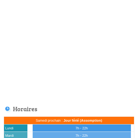
Horaires
Samedi prochain :
Jour férié (Assomption)
Lundi
7h - 22h
Mardi
7h - 22h