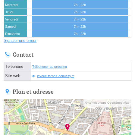
Mercredi
7h - 22h
Jeudi
7h - 22h
Vendredi
7h - 22h
Samedi
7h - 22h
Dimanche
7h - 22h
Signaler une erreur
Contact
Téléphone
Téléphoner au pressing
Site web
laverie-tarbes-debussy.fr
Plan et adresse
© contributeurs OpenStreetMap