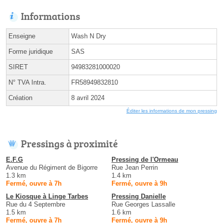
Informations
Enseigne
Wash N Dry
Forme juridique
SAS
SIRET
94983281000020
N° TVA Intra.
FR58949832810
Création
8 avril 2024
Éditer les informations de mon pressing
Pressings à proximité
E.F.G
Pressing de l'Ormeau
Avenue du Régiment de Bigorre
Rue Jean Perrin
1.3 km
1.4 km
Fermé, ouvre à 7h
Fermé, ouvre à 9h
Le Kiosque à Linge Tarbes
Pressing Danielle
Rue du 4 Septembre
Rue Georges Lassalle
1.5 km
1.6 km
Fermé, ouvre à 7h
Fermé, ouvre à 9h