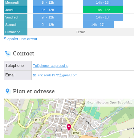
Mercredi
9h - 12h
14h - 18h
Jeudi
9h - 12h
14h - 18h
Vendredi
9h - 12h
14h - 18h
Samedi
9h - 12h
14h - 17h
Dimanche
Fermé
Signaler une erreur
Contact
Téléphone
Téléphoner au pressing
Email
ericsoule1972ⓐgmail.com
Plan et adresse
© contributeurs OpenStreetMap