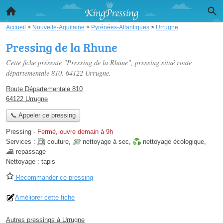
Accueil
>
Nouvelle-Aquitaine
>
Pyrénées-Atlantiques
>
Urrugne
Pressing de la Rhune
Cette fiche présente "Pressing de la Rhune", pressing situé
route
départementale 810
, 64122 Urrugne.
Route Départementale 810
64122 Urrugne
📞 Appeler ce pressing
Pressing
-
Fermé, ouvre demain à 9h
Services :
couture
,
nettoyage à sec
,
nettoyage écologique
,
repassage
Nettoyage :
tapis
Recommander ce pressing
Améliorer cette fiche
Autres pressings à Urrugne