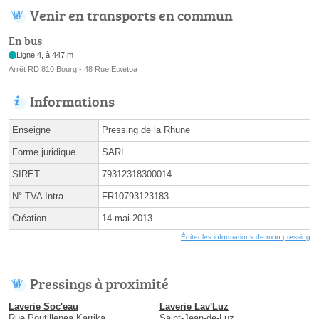
Venir en transports en commun
En bus
Ligne 4, à 447 m
Arrêt RD 810 Bourg - 48 Rue Etxetoa
Informations
Enseigne
Pressing de la Rhune
Forme juridique
SARL
SIRET
79312318300014
N° TVA Intra.
FR10793123183
Création
14 mai 2013
Éditer les informations de mon pressing
Pressings à proximité
Laverie Soc'eau
Laverie Lav'Luz
Rue Poutillenea Karrika
Saint-Jean-de-Luz