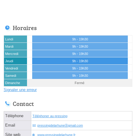
Horaires
Lundi
9h - 19h30
Mardi
9h - 19h30
Mercredi
9h - 19h30
Jeudi
9h - 19h30
Vendredi
9h - 19h30
Samedi
9h - 19h30
Dimanche
Fermé
Signaler une erreur
Contact
Téléphone
Téléphoner au pressing
Email
pressingdelarhuneⓐgmail.com
Site web
www.pressingdelarhune.fr