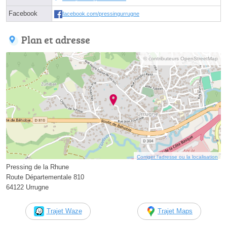
Facebook
facebook.com/pressingurrugne
Plan et adresse
© contributeurs OpenStreetMap
Corriger l’adresse ou la localisation
Pressing de la Rhune
Route Départementale 810
64122 Urrugne
Trajet Waze
Trajet Maps