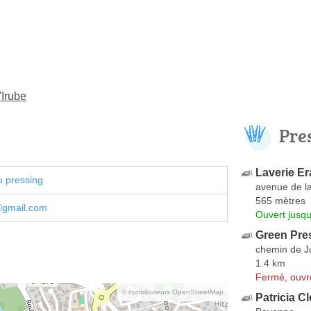
'Irube
Pre
Laverie Er
u pressing
avenue de l
565 mètres
ⓐgmail.com
Ouvert jusqu
Green Pre
chemin de Ju
1.4 km
Fermé, ouvr
© contributeurs OpenStreetMap
Patricia C