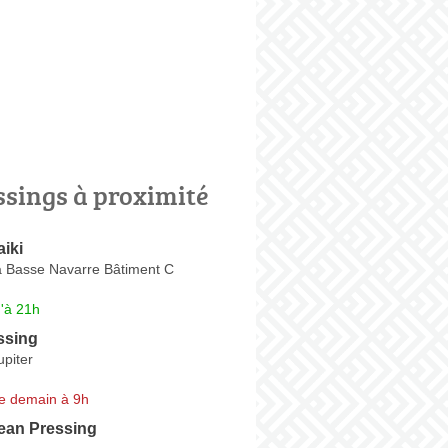
ssings à proximité
aiki
a Basse Navarre Bâtiment C
'à 21h
ssing
piter
e demain à 9h
lean Pressing