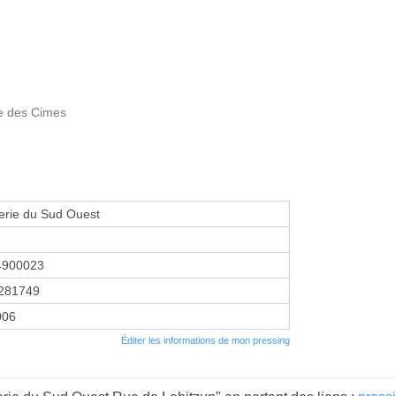
le des Cimes
erie du Sud Ouest
4900023
281749
2006
Éditer les informations de mon pressing