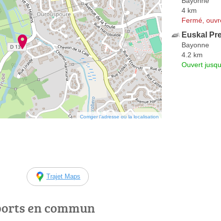
Bayonne
4 km
Fermé, ouvr
Euskal Pr
Bayonne
4.2 km
Ouvert jusqu
Corriger l’adresse ou la localisation
Trajet Maps
ports en commun