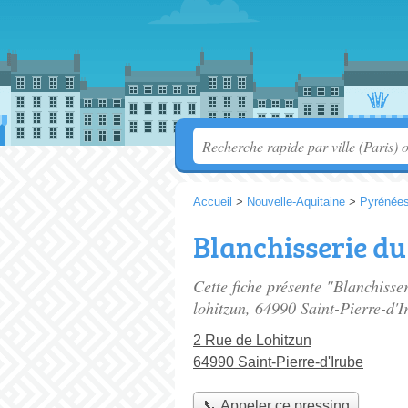
Accueil
>
Nouvelle-Aquitaine
>
Pyrénées
Blanchisserie du
Cette fiche présente "Blanchisse
lohitzun
, 64990 Saint-Pierre-d'I
2 Rue de Lohitzun
64990 Saint-Pierre-d'Irube
📞 Appeler ce pressing