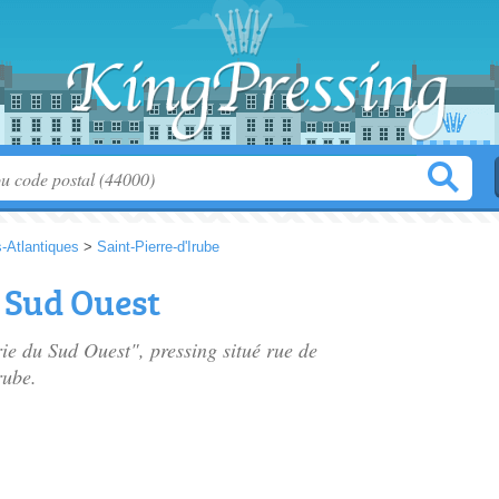
-Atlantiques
>
Saint-Pierre-d'Irube
 Sud Ouest
rie du Sud Ouest", pressing situé
rue de
rube.