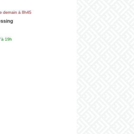
e demain à 8h45
essing
'à 19h