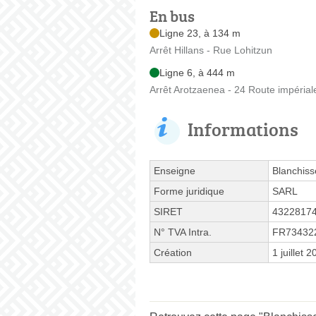
En bus
Ligne 23, à 134 m
Arrêt Hillans - Rue Lohitzun
Ligne 6, à 444 m
Arrêt Arotzaenea - 24 Route impéria
Informations
Enseigne
Blanchiss
Forme juridique
SARL
SIRET
4322817
N° TVA Intra.
FR73432
Création
1 juillet 