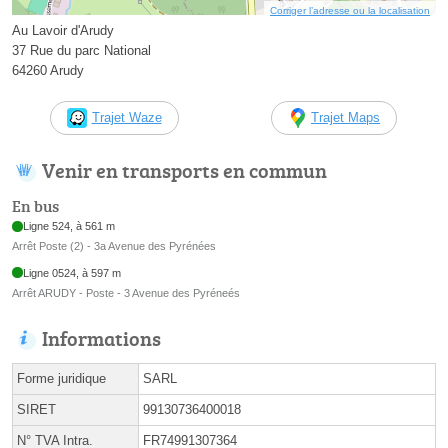
Corriger l’adresse ou la localisation
Au Lavoir d'Arudy
37 Rue du parc National
64260 Arudy
Trajet Waze
Trajet Maps
Venir en transports en commun
En bus
Ligne 524, à 561 m
Arrêt Poste (2) - 3a Avenue des Pyrénées
Ligne 0524, à 597 m
Arrêt ARUDY - Poste - 3 Avenue des Pyréneés
Informations
Forme juridique
SARL
SIRET
99130736400018
N° TVA Intra.
FR74991307364