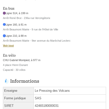
En bus
Ligne S14, à 199 m
Arrêt René Brut - 236a rue Vercingétorix
Ligne 160, à 81 m
Arrêt Beaumont Mairie - 9 rue de l'Hôtel de Ville
Ligne 210, à 88 m
Arrêt Beaumont Mairie - 9ter avenue du Maréchal Leclerc
Voir tout
En vélo
CHU Gabriel Montpied, à 977 m
4 place Henri Dunant
Capacité : 30 vélos
Informations
Enseigne
Le Pressing des Volcans
Forme juridique
SAS
SIRET
42465180000031