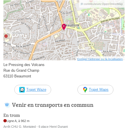
© contributeurs OpenStreetMap
Corriger l’adresse ou la localisation
Le Pressing des Volcans
Rue du Grand Champ
63110 Beaumont
Trajet Waze
Trajet Maps
Venir en transports en commun
En tram
Ligne A, à 962 m
Arrêt CHU G. Montpied - 6 place Henri Dunant