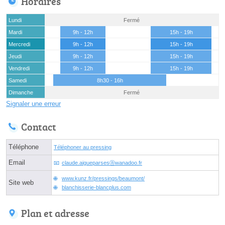
Horaires
Lundi
Fermé
Mardi
9h - 12h
15h - 19h
Mercredi
9h - 12h
15h - 19h
Jeudi
9h - 12h
15h - 19h
Vendredi
9h - 12h
15h - 19h
Samedi
8h30 - 16h
Dimanche
Fermé
Signaler une erreur
Contact
Téléphone
Téléphoner au pressing
Email
claude.aigueparsesⓐwanadoo.fr
www.kunz.fr/pressings/beaumont/
Site web
blanchisserie-blancplus.com
Plan et adresse