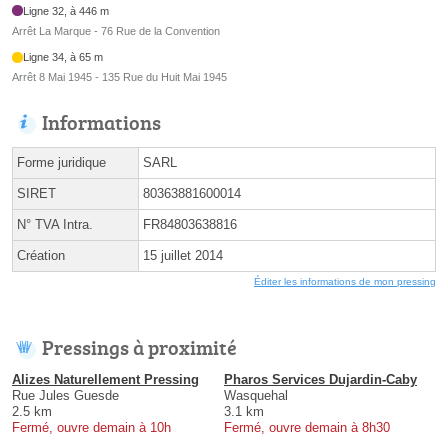
Ligne 32, à 446 m
Arrêt La Marque - 76 Rue de la Convention
Ligne 34, à 65 m
Arrêt 8 Mai 1945 - 135 Rue du Huit Mai 1945
Informations
Forme juridique
SARL
SIRET
80363881600014
N° TVA Intra.
FR84803638816
Création
15 juillet 2014
Éditer les informations de mon pressing
Pressings à proximité
Alizes Naturellement Pressing
Pharos Services Dujardin-Caby
Rue Jules Guesde
Wasquehal
2.5 km
3.1 km
Fermé, ouvre demain à 10h
Fermé, ouvre demain à 8h30