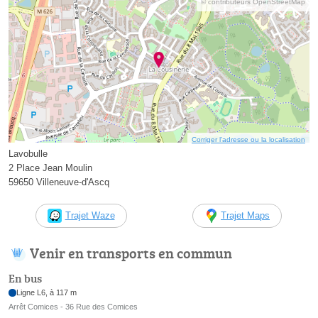
© contributeurs OpenStreetMap
Corriger l’adresse ou la localisation
Lavobulle
2 Place Jean Moulin
59650 Villeneuve-d'Ascq
Trajet Waze
Trajet Maps
Venir en transports en commun
En bus
Ligne L6, à 117 m
Arrêt Comices - 36 Rue des Comices