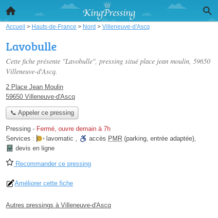
Accueil
>
Hauts-de-France
>
Nord
>
Villeneuve-d'Ascq
Lavobulle
Cette fiche présente "Lavobulle", pressing situé
place jean moulin
, 59650
Villeneuve-d'Ascq.
2 Place Jean Moulin
59650 Villeneuve-d'Ascq
📞 Appeler ce pressing
Pressing
-
Fermé, ouvre demain à 7h
Services :
lavomatic
,
accès
PMR
(parking, entrée adaptée)
,
devis en ligne
Recommander ce pressing
Améliorer cette fiche
Autres pressings à Villeneuve-d'Ascq