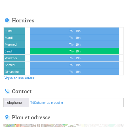
Horaires
Lundi
7h - 19h
Mardi
7h - 19h
Mercredi
7h - 19h
Jeudi
7h - 19h
Vendredi
7h - 19h
Samedi
7h - 19h
Dimanche
7h - 19h
Signaler une erreur
Contact
Téléphone
Téléphoner au pressing
Plan et adresse