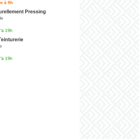
e à 9h
urellement Pressing
le
'à 19h
Teinturerie
e
'à 19h