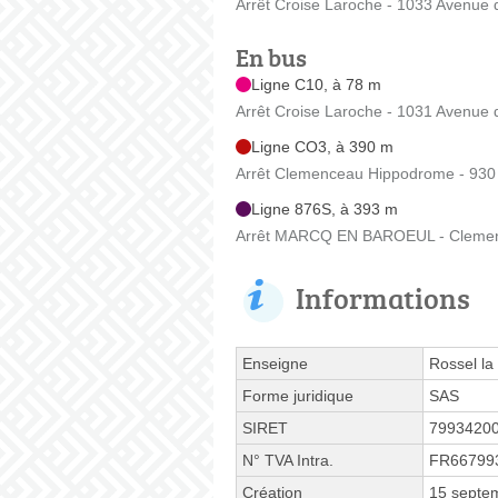
Arrêt Croise Laroche - 1033 Avenue 
En bus
Ligne C10, à 78 m
Arrêt Croise Laroche - 1031 Avenue 
Ligne CO3, à 390 m
Arrêt Clemenceau Hippodrome - 930
Ligne 876S, à 393 m
Arrêt MARCQ EN BAROEUL - Clemenc
Informations
Enseigne
Rossel la 
Forme juridique
SAS
SIRET
7993420
N° TVA Intra.
FR66799
Création
15 septe