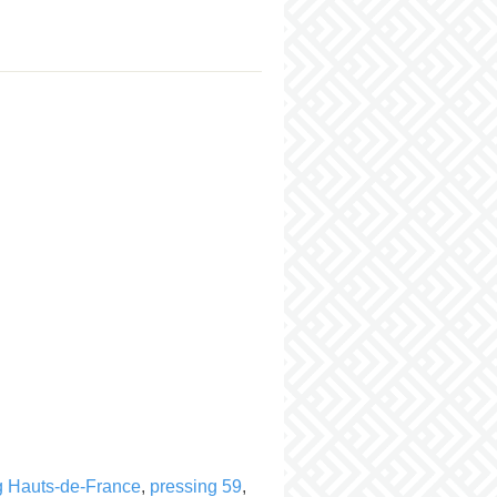
g Hauts-de-France
,
pressing 59
,