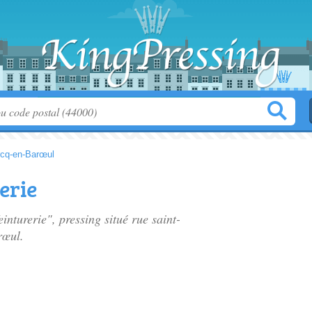
cq-en-Barœul
erie
einturerie", pressing situé
rue saint-
rœul.