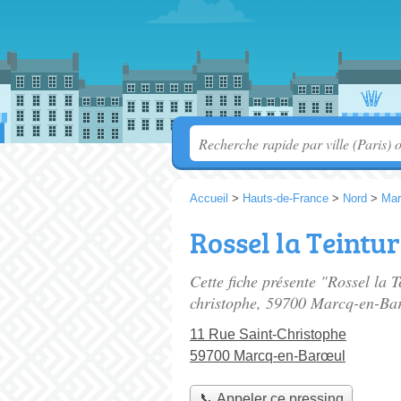
Accueil
>
Hauts-de-France
>
Nord
>
Mar
Rossel la Teintur
Cette fiche présente "Rossel la T
christophe
, 59700 Marcq-en-Ba
11 Rue Saint-Christophe
59700 Marcq-en-Barœul
📞 Appeler ce pressing