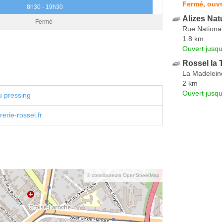
Fermé, ouvr
8h30 - 19h30
Alizes Nat
Fermé
Rue Nationa
1.8 km
Ouvert jusqu
Rossel la 
La Madelein
2 km
Ouvert jusqu
u pressing
erie-rossel.fr
© contributeurs OpenStreetMap