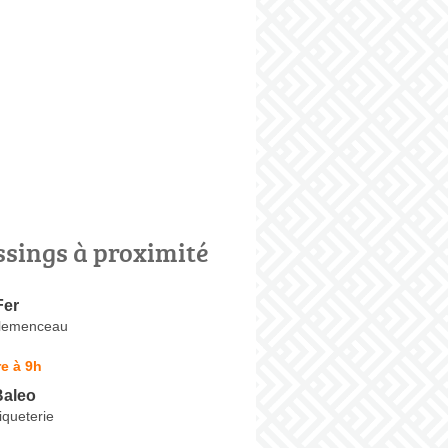
ssings à proximité
Fer
Clemenceau
e à 9h
Baleo
iqueterie