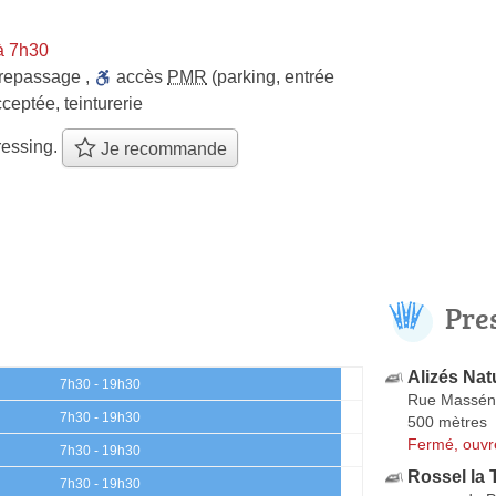
à 7h30
repassage
,
accès
PMR
(parking, entrée
ceptée
,
teinturerie
ressing.
Je recommande
Pre
Alizés Nat
7h30 - 19h30
Rue Massén
7h30 - 19h30
500 mètres
Fermé, ouvr
7h30 - 19h30
Rossel la 
7h30 - 19h30