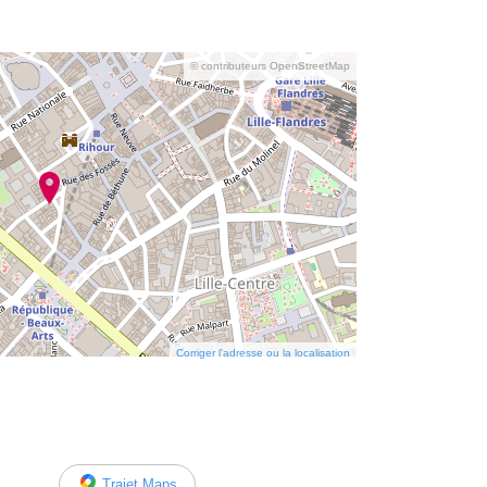
© contributeurs OpenStreetMap
Corriger l’adresse ou la localisation
Trajet Maps