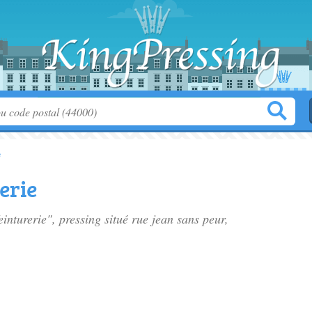
e
erie
einturerie", pressing situé
rue jean sans peur
,