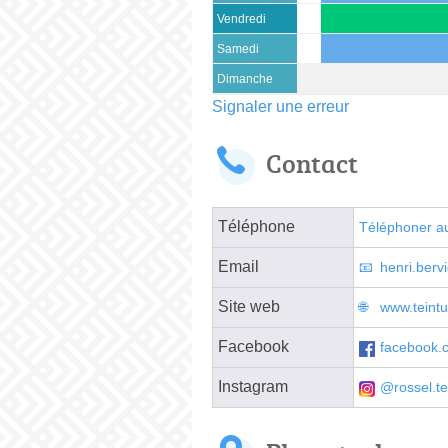
Vendredi
Samedi
Dimanche
Signaler une erreur
Contact
Téléphone
Téléphoner a
Email
henri.ber
Site web
www.teintur
Facebook
facebook.c
Instagram
@rossel.te