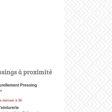
ssings à proximité
urellement Pressing
a
e demain à 9h
Teinturerie