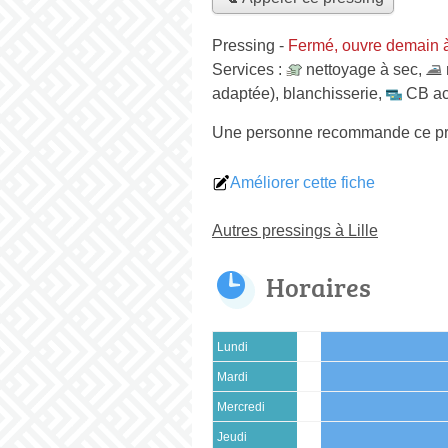
Pressing
-
Fermé, ouvre demain 
Services :
nettoyage à sec
,
adaptée)
,
blanchisserie
,
CB ac
Une personne
recommande
ce p
Améliorer cette fiche
Autres pressings à Lille
Horaires
Lundi
Mardi
Mercredi
Jeudi