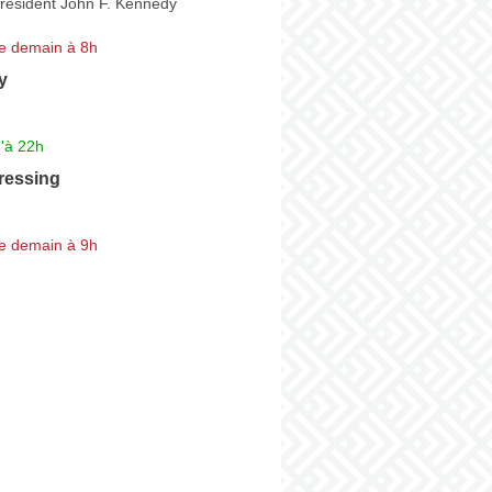
résident John F. Kennedy
e demain à 8h
y
'à 22h
Pressing
e demain à 9h