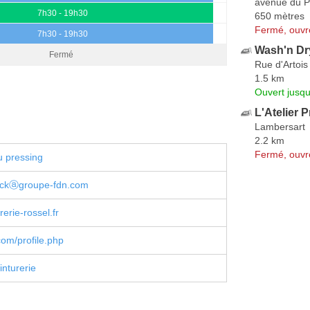
avenue du P
7h30 - 19h30
650 mètres
Fermé, ouvr
7h30 - 19h30
Wash'n Dr
Fermé
Rue d'Artois
1.5 km
Ouvert jusqu
L'Atelier 
Lambersart
2.2 km
Fermé, ouvr
u pressing
vickⓐgroupe-fdn.com
erie-rossel.fr
om/profile.php
inturerie