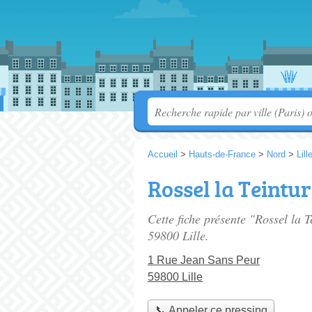
Accueil
>
Hauts-de-France
>
Nord
>
Lill
Rossel la Teintur
Cette fiche présente "Rossel la T
59800 Lille.
1 Rue Jean Sans Peur
59800 Lille
📞 Appeler ce pressing