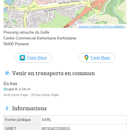
Corriger l’adresse ou la localisation
Pressing retouche du Golfe
Centre Commercial Kerfontaine Kerfontaine
56400 Pluneret
Trajet Waze
Trajet Maps
Venir en transports en commun
En bus
Ligne B, à 131 m
Arrêt Denis Papin - 28 Rue Denis Papin
Informations
Forme juridique
SARL
SIRET
89743422100015