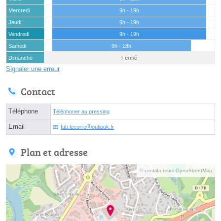
Mercredi
9h - 19h
Jeudi
9h - 19h
Vendredi
9h - 19h
Samedi
9h - 18h
Dimanche
Fermé
Signaler une erreur
Contact
Téléphone
Téléphoner au pressing
Email
fab.lecorreⓐoutlook.fr
Plan et adresse
© contributeurs OpenStreetMap