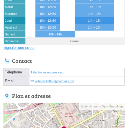
Mardi
10h - 12h30
14h - 18h
Mercredi
10h - 12h30
14h - 18h
Jeudi
10h - 12h30
14h - 18h
Vendredi
10h - 12h30
14h - 18h
Samedi
10h - 14h
Dimanche
Fermé
Signaler une erreur
Contact
Téléphone
Téléphoner au pressing
Email
williams49070ⓐhotmail.com
Plan et adresse
© contributeurs OpenStreetMap