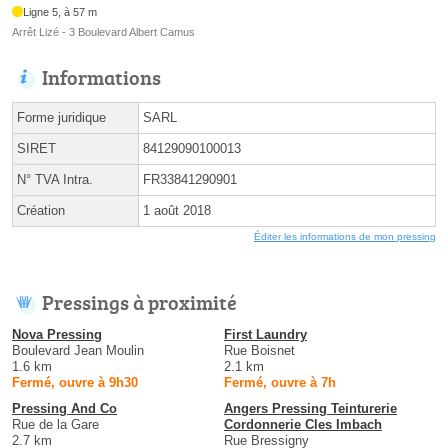
Ligne 5, à 57 m
Arrêt Lizé - 3 Boulevard Albert Camus
Informations
Forme juridique
SARL
SIRET
84129090100013
N° TVA Intra.
FR33841290901
Création
1 août 2018
Éditer les informations de mon pressing
Pressings à proximité
Nova Pressing
First Laundry
Boulevard Jean Moulin
Rue Boisnet
1.6 km
2.1 km
Fermé, ouvre à 9h30
Fermé, ouvre à 7h
Pressing And Co
Angers Pressing Teinturerie
Rue de la Gare
Cordonnerie Cles Imbach
2.7 km
Rue Bressigny