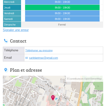
Mercredi
8h30 - 19h30
Jeudi
8h30 - 19h30
Vendredi
8h30 - 19h30
Samedi
8h30 - 19h30
Dimanche
Fermé
Signaler une erreur
Contact
Téléphone
Téléphoner au pressing
Email
sarlelaetmaxⓐgmail.com
Plan et adresse
© contributeurs OpenStreetMap