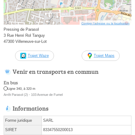
Corriger l’adresse ou la localisation
Pressing de Parasol
3 Rue Henri Rol Tanguy
47300 Villeneuve-sur-Lot
Trajet Waze
Trajet Maps
Venir en transports en commun
En bus
Ligne 340, à 320 m
Arrêt Parasol (2) - 103 Avenue de Fumel
Informations
Forme juridique
SARL
SIRET
83347550200013