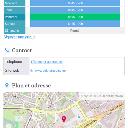
Mercredi
8h45 - 20h
Jeudi
8h45 - 20h
Vendredi
8h45 - 20h
Samedi
8h45 - 20h
Dimanche
Fermé
Signaler une erreur
Contact
Téléphone
Téléphoner au pressing
Site web
www.ecla-pressing.com
Plan et adresse
© contributeurs OpenStreetMap