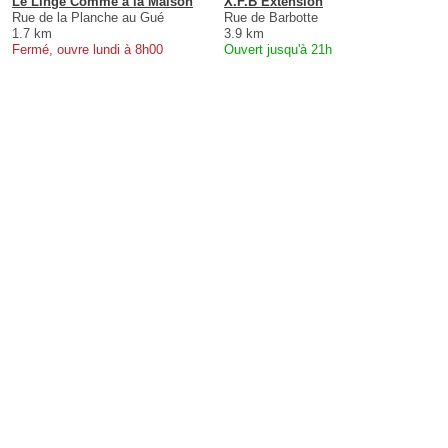
Le Linge Comme à la Maison
X.F.B Extension
Rue de la Planche au Gué
Rue de Barbotte
1.7 km
3.9 km
Fermé, ouvre lundi à 8h00
Ouvert jusqu'à 21h