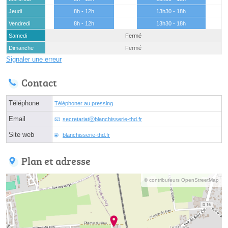
Jeudi
8h - 12h
13h30 - 18h
Vendredi
8h - 12h
13h30 - 18h
Samedi
Fermé
Dimanche
Fermé
Signaler une erreur
Contact
Téléphone
Téléphoner au pressing
Email
secretariatⓐblanchisserie-thd.fr
Site web
blanchisserie-thd.fr
Plan et adresse
© contributeurs OpenStreetMap