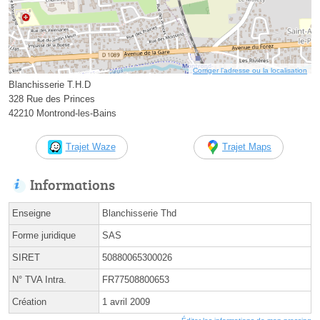
Corriger l’adresse ou la localisation
Blanchisserie T.H.D
328 Rue des Princes
42210 Montrond-les-Bains
Trajet Waze
Trajet Maps
Informations
Enseigne
Blanchisserie Thd
Forme juridique
SAS
SIRET
50880065300026
N° TVA Intra.
FR77508800653
Création
1 avril 2009