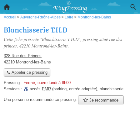
Accueil
>
Auvergne-Rhône-Alpes
>
Loire
>
Montrond-les-Bains
Blanchisserie T.H.D
Cette fiche présente "Blanchisserie T.H.D", pressing situé
rue des
princes
, 42210 Montrond-les-Bains.
328 Rue des Princes
42210 Montrond-les-Bains
📞 Appeler ce pressing
Pressing
-
Fermé, ouvre lundi à 8h00
Services :
accès
PMR
(parking, entrée adaptée)
,
blanchisserie
Une personne
recommande
ce pressing.
Je recommande