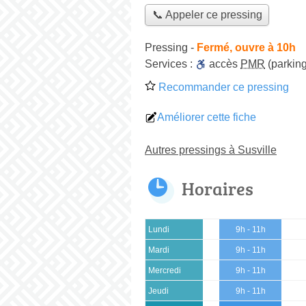
📞 Appeler ce pressing
Pressing
-
Fermé, ouvre à 10h
Services :
accès
PMR
(parking
Recommander ce pressing
Améliorer cette fiche
Autres pressings à Susville
Horaires
Lundi
9h - 11h
Mardi
9h - 11h
Mercredi
9h - 11h
Jeudi
9h - 11h