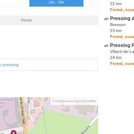
14h - 18h
22 km
Fermé, ouvr
Pressing d
Fermé
Bresson
23 km
Fermé, ouvr
Pressing 
Villard-de-L
24 km
Fermé, ouvr
u pressing
© contributeurs OpenStreetMap