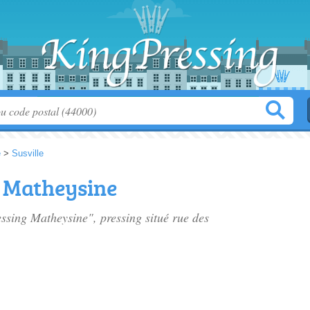
e
>
Susville
g Matheysine
essing Matheysine", pressing situé
rue des