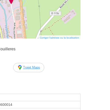
Corriger l’adresse ou la localisation
ouilleres
Trajet Maps
8600014