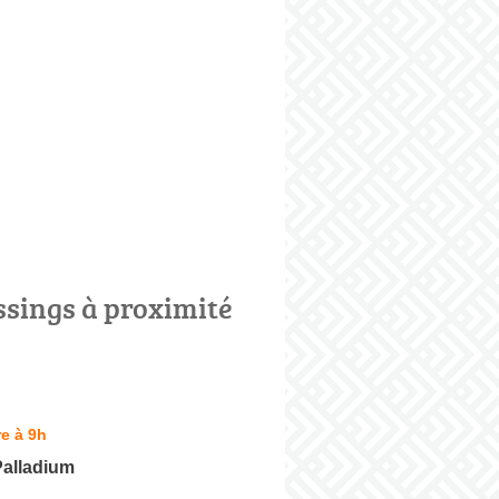
ssings à proximité
e à 9h
Palladium