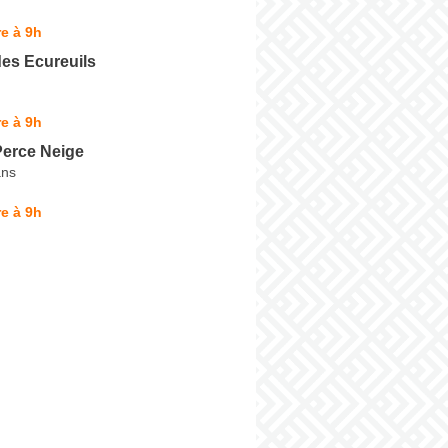
e à 9h
es Ecureuils
e à 9h
Perce Neige
ans
e à 9h