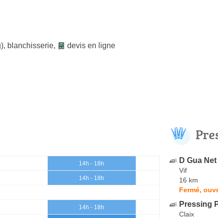
)
,
blanchisserie
,
devis en ligne
Pre
D Gua Net
14h - 18h
Vif
14h - 18h
16 km
Fermé, ouvr
Pressing 
14h - 18h
Claix