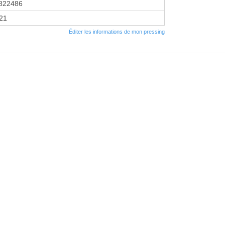
822486
021
Éditer les informations de mon pressing