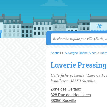
Accueil
>
Auvergne-Rhône-Alpes
>
Isèr
Laverie Pressin
Cette fiche présente "Laverie Pr
houilleres
, 38350 Susville.
Zone des Certaux
828 Rue des Houilleres
38350 Susville