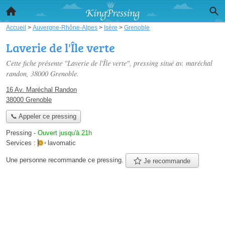
Accueil
>
Auvergne-Rhône-Alpes
>
Isère
>
Grenoble
Laverie de l'Île verte
Cette fiche présente "Laverie de l'Île verte", pressing situé
av. maréchal
randon
, 38000 Grenoble.
16 Av. Maréchal Randon
38000 Grenoble
📞 Appeler ce pressing
Pressing
-
Ouvert jusqu'à 21h
Services :
lavomatic
Une personne
recommande
ce pressing.
Je recommande