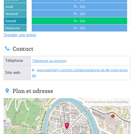
Jeudi
7h - 21h
Vendredi
7h - 21h
Samedi
7h - 21h
Dimanche
7h - 21h
Signaler une erreur
Contact
Téléphone
Téléphoner au pressing
www.washndry-concept.com/laverie/laverie-de-lile-verte-greno
Site web
ble
Plan et adresse
© contributeurs OpenStreetMap