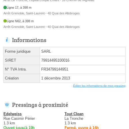
Ligne 17, à 398 m
Arrêt Grenoble, Saint-Laurent - 40 Quai des Allobroges
Ligne N62, à 398 m
Arrêt Grenoble, Saint-Laurent - 40 Quai des Allobroges
Informations
Forme juridique
SARL
SIRET
79914495100016
N° TVA Intra.
FR34799144951
Création
1 décembre 2013
Éditer les informations de mon pressing
Pressings à proximité
Edelweiss
Tout Clean
Rue Casimir Périer
La Tronche
1.3 km
1.3 km
Ouvert jusqu'à 19h
Fermé, ouvre à 14h