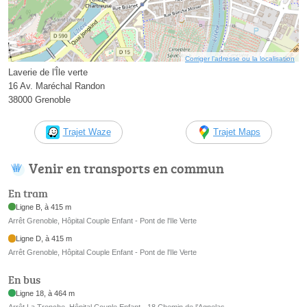
Corriger l’adresse ou la localisation
Laverie de l'Île verte
16 Av. Maréchal Randon
38000 Grenoble
Trajet Waze
Trajet Maps
Venir en transports en commun
En tram
Ligne B, à 415 m
Arrêt Grenoble, Hôpital Couple Enfant - Pont de l'Ile Verte
Ligne D, à 415 m
Arrêt Grenoble, Hôpital Couple Enfant - Pont de l'Ile Verte
En bus
Ligne 18, à 464 m
Arrêt La Tronche, Hôpital Couple Enfant - 18 Chemin de l’Agnelas