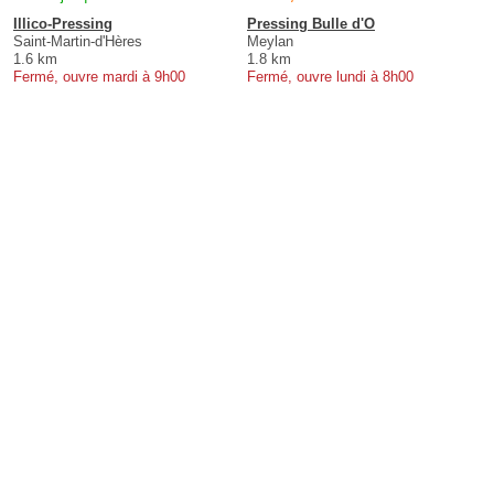
Illico-Pressing
Pressing Bulle d'O
Saint-Martin-d'Hères
Meylan
1.6 km
1.8 km
Fermé, ouvre mardi à 9h00
Fermé, ouvre lundi à 8h00