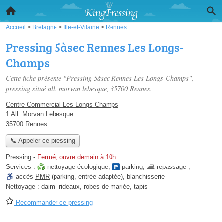
Accueil
>
Bretagne
>
Ille-et-Vilaine
>
Rennes
Pressing 5àsec Rennes Les Longs-
Champs
Cette fiche présente "Pressing 5àsec Rennes Les Longs-Champs",
pressing situé
all. morvan lebesque
, 35700 Rennes.
Centre Commercial Les Longs Champs
1 All. Morvan Lebesque
35700 Rennes
📞 Appeler ce pressing
Pressing
-
Fermé, ouvre demain à 10h
Services :
nettoyage écologique
,
parking
,
repassage
,
accès
PMR
(parking, entrée adaptée)
,
blanchisserie
Nettoyage :
daim, rideaux, robes de mariée, tapis
Recommander ce pressing