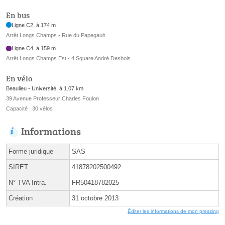
En bus
Ligne C2, à 174 m
Arrêt Longs Champs - Rue du Papegault
Ligne C4, à 159 m
Arrêt Longs Champs Est - 4 Square André Desbois
En vélo
Beaulieu - Université, à 1.07 km
39 Avenue Professeur Charles Foulon
Capacité : 30 vélos
Informations
Forme juridique
SAS
SIRET
41878202500492
N° TVA Intra.
FR50418782025
Création
31 octobre 2013
Éditer les informations de mon pressing