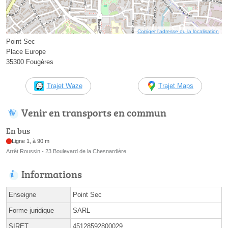
Corriger l’adresse ou la localisation
Point Sec
Place Europe
35300 Fougères
Trajet Waze
Trajet Maps
Venir en transports en commun
En bus
Ligne 1, à 90 m
Arrêt Roussin - 23 Boulevard de la Chesnardière
Informations
Enseigne
Point Sec
Forme juridique
SARL
SIRET
45128592800029