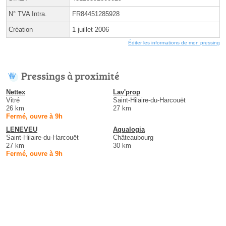
N° TVA Intra.
FR84451285928
Création
1 juillet 2006
Éditer les informations de mon pressing
Pressings à proximité
Nettex
Lav'prop
Vitré
Saint-Hilaire-du-Harcouët
26 km
27 km
Fermé, ouvre à 9h
LENEVEU
Aqualogia
Saint-Hilaire-du-Harcouët
Châteaubourg
27 km
30 km
Fermé, ouvre à 9h