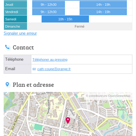
Jeudi
9h - 12h30
14h - 19h
Vendredi
9h - 12h30
14h - 19h
Samedi
10h - 15h
Dimanche
Fermé
Signaler une erreur
Contact
Téléphone
Téléphoner au pressing
Email
cath-coupeⓐorange.fr
Plan et adresse
© contributeurs OpenStreetMap