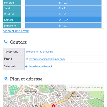
Mercredi
6h - 21h
Jeudi
6h - 21h
Vendredi
6h - 21h
Samedi
6h - 21h
Dimanche
6h - 21h
Signaler une erreur
Contact
Téléphone
Téléphoner au pressing
Email
laverievedasienneⓐgmail.com
Site web
laverievedasienne.fr
Plan et adresse
© contributeurs OpenStreetMap