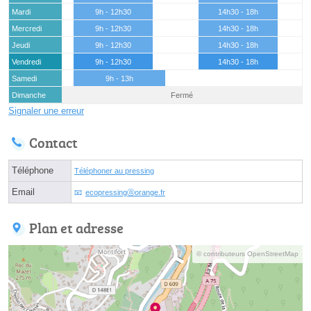
Mardi
9h - 12h30
14h30 - 18h
Mercredi
9h - 12h30
14h30 - 18h
Jeudi
9h - 12h30
14h30 - 18h
Vendredi
9h - 12h30
14h30 - 18h
Samedi
9h - 13h
Dimanche
Fermé
Signaler une erreur
Contact
Téléphone
Téléphoner au pressing
Email
ecopressingⓐorange.fr
Plan et adresse
© contributeurs OpenStreetMap