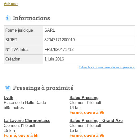
Voir tout
Informations
Forme juridique
SARL
SIRET
82047171200019
N° TVA Intra.
FR87820471712
Création
1 juin 2016
Éditer les informations de mon pressing
Pressings à proximité
Lvdh
Baleo Pressing
Place de la Halle Darde
Clermont-l'Hérault
595 mètres
14 km
Fermé, ouvre à 9h
La Laverie Clermontaise
Baleo Pressing - Grand Axe
Clermont-l'Hérault
Clermont-l'Hérault
15 km
15 km
Fermé, ouvre à 6h
Fermé, ouvre à 9h