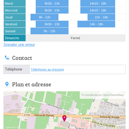
Mardi
9h30 - 13h
14h15 - 18h
Mercredi
9h30 - 13h
14h15 - 18h
Jeudi
9h - 12h
15h - 18h
Vendredi
9h30 - 13h
14h - 18h
Samedi
9h - 13h
Dimanche
Fermé
Signaler une erreur
Contact
Téléphone
Téléphoner au pressing
Plan et adresse
© contributeurs OpenStreetMap