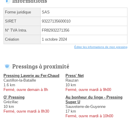
Informations
Forme juridique
SAS
SIRET
93227135600010
N° TVA Intra.
FR82932271356
Création
1 octobre 2024
Éditer les informations de mon pressing
Pressings à proximité
Pressing Laverie au Fer-Chaud
Press' Net
Castillon-la-Bataille
Rauzan
1.6 km
10 km
Fermé, ouvre demain à 8h
Fermé, ouvre mardi à 9h00
O' Pressing
Au bonheur du linge - Pressing
Grézillac
Super U
10 km
Sauveterre-de-Guyenne
Fermé, ouvre mardi à 8h30
17 km
Fermé, ouvre mardi à 10h00