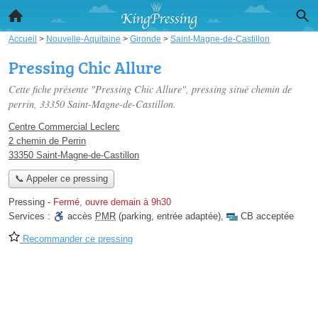
Accueil
>
Nouvelle-Aquitaine
>
Gironde
>
Saint-Magne-de-Castillon
Pressing Chic Allure
Cette fiche présente "Pressing Chic Allure", pressing situé
chemin de
perrin
, 33350 Saint-Magne-de-Castillon.
Centre Commercial Leclerc
2 chemin de Perrin
33350 Saint-Magne-de-Castillon
📞 Appeler ce pressing
Pressing
-
Fermé, ouvre demain à 9h30
Services :
accès
PMR
(parking, entrée adaptée)
,
CB acceptée
Recommander ce pressing