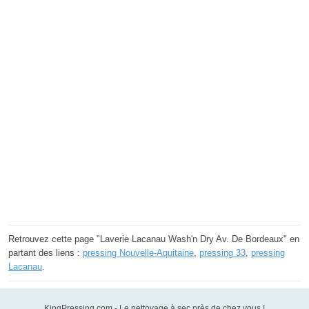
Retrouvez cette page "Laverie Lacanau Wash'n Dry Av. De Bordeaux" en
partant des liens :
pressing Nouvelle-Aquitaine
,
pressing 33
,
pressing
Lacanau
.
KingPressing.com - Le nettoyage à sec près de chez vous !