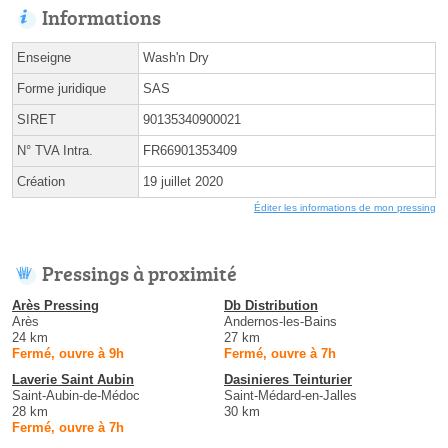
Informations
Enseigne
Wash'n Dry
Forme juridique
SAS
SIRET
90135340900021
N° TVA Intra.
FR66901353409
Création
19 juillet 2020
Éditer les informations de mon pressing
Pressings à proximité
Arès Pressing
Db Distribution
Arès
Andernos-les-Bains
24 km
27 km
Fermé, ouvre à 9h
Fermé, ouvre à 7h
Laverie Saint Aubin
Dasinieres Teinturier
Saint-Aubin-de-Médoc
Saint-Médard-en-Jalles
28 km
30 km
Fermé, ouvre à 7h