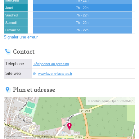
Mercredi
7h - 22h
Jeudi
7h - 22h
Vendredi
7h - 22h
Samedi
7h - 22h
Dimanche
7h - 22h
Signaler une erreur
Contact
Téléphone
Téléphoner au pressing
Site web
www.laverie-lacanau.fr
Plan et adresse
© contributeurs OpenStreetMap