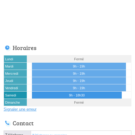
Horaires
Lundi
Fermé
Mardi
9h - 19h
Mercredi
9h - 19h
Jeudi
9h - 19h
Vendredi
9h - 19h
Samedi
9h - 18h30
Dimanche
Fermé
Signaler une erreur
Contact