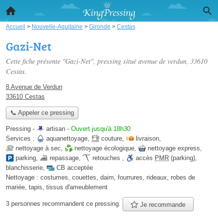
Accueil
>
Nouvelle-Aquitaine
>
Gironde
>
Cestas
Gazi-Net
Cette fiche présente "Gazi-Net", pressing situé
avenue de verdun
, 33610
Cestas.
8 Avenue de Verdun
33610 Cestas
📞 Appeler ce pressing
Pressing -
artisan
-
Ouvert jusqu'à 18h30
Services :
aquanettoyage
,
couture
,
livraison
,
nettoyage à sec
,
nettoyage écologique
,
nettoyage express
,
parking
,
repassage
,
retouches
,
accès
PMR
(parking)
,
blanchisserie
,
CB acceptée
Nettoyage :
costumes, couettes, daim, fourrures, rideaux, robes de
mariée, tapis, tissus d'ameublement
3 personnes
recommandent
ce pressing.
Je recommande