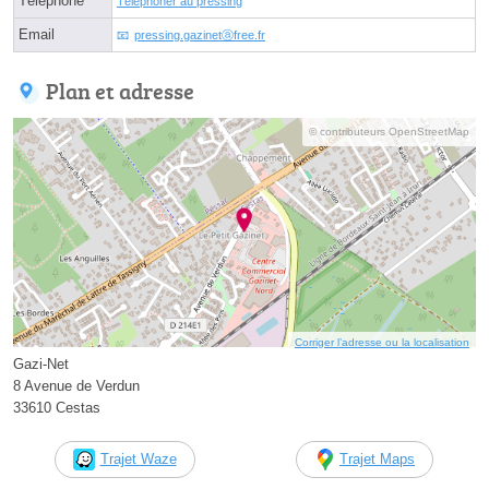
Téléphone
Téléphoner au pressing
Email
pressing.gazinetⓐfree.fr
Plan et adresse
© contributeurs OpenStreetMap
Corriger l’adresse ou la localisation
Gazi-Net
8 Avenue de Verdun
33610 Cestas
Trajet Waze
Trajet Maps