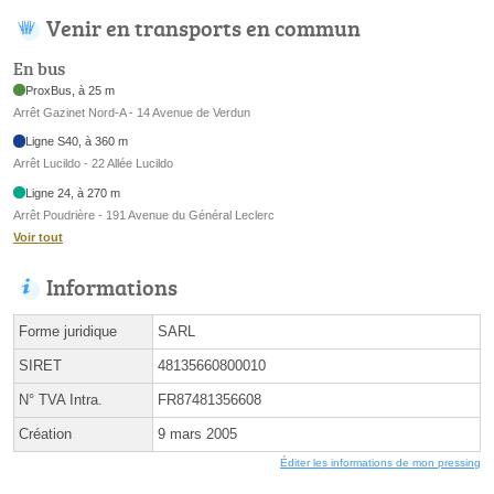
Venir en transports en commun
En bus
ProxBus, à 25 m
Arrêt Gazinet Nord-A - 14 Avenue de Verdun
Ligne S40, à 360 m
Arrêt Lucildo - 22 Allée Lucildo
Ligne 24, à 270 m
Arrêt Poudrière - 191 Avenue du Général Leclerc
Voir tout
Informations
Forme juridique
SARL
SIRET
48135660800010
N° TVA Intra.
FR87481356608
Création
9 mars 2005
Éditer les informations de mon pressing