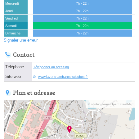
Mercredi
7h - 22h
Jeudi
7h - 22h
Vendredi
7h - 22h
Samedi
7h - 22h
Dimanche
7h - 22h
Signaler une erreur
Contact
Téléphone
Téléphoner au pressing
Site web
www.laverie-ambares-stloubes.fr
Plan et adresse
© contributeurs OpenStreetMap