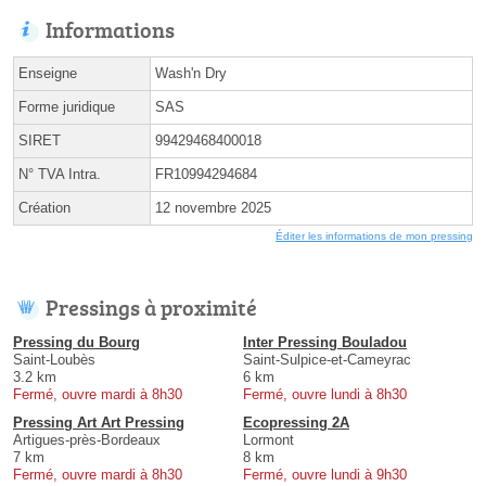
Informations
Enseigne
Wash'n Dry
Forme juridique
SAS
SIRET
99429468400018
N° TVA Intra.
FR10994294684
Création
12 novembre 2025
Éditer les informations de mon pressing
Pressings à proximité
Pressing du Bourg
Inter Pressing Bouladou
Saint-Loubès
Saint-Sulpice-et-Cameyrac
3.2 km
6 km
Fermé, ouvre mardi à 8h30
Fermé, ouvre lundi à 8h30
Pressing Art Art Pressing
Ecopressing 2A
Artigues-près-Bordeaux
Lormont
7 km
8 km
Fermé, ouvre mardi à 8h30
Fermé, ouvre lundi à 9h30