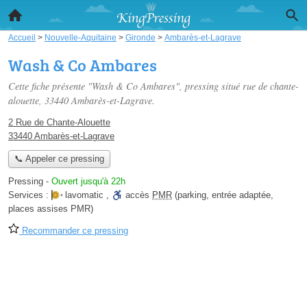
Accueil
>
Nouvelle-Aquitaine
>
Gironde
>
Ambarès-et-Lagrave
Wash & Co Ambares
Cette fiche présente "Wash & Co Ambares", pressing situé
rue de chante-
alouette
, 33440 Ambarès-et-Lagrave.
2 Rue de Chante-Alouette
33440 Ambarès-et-Lagrave
📞 Appeler ce pressing
Pressing
-
Ouvert jusqu'à 22h
Services :
lavomatic
,
accès
PMR
(parking, entrée adaptée,
places assises PMR)
Recommander ce pressing