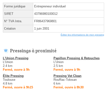
Forme juridique
Entrepreneur individuel
SIRET
43796980100012
N° TVA Intra.
FR86437969801
Création
1 juin 2001
Éditer les informations de mon pressing
Pressings à proximité
L'Union Pressing
Papillon Pressing & Retouches
L'Union
L'Union
2.4 km
2.5 km
Fermé, ouvre à 9h
Fermé, ouvre à 9h
Élite Pressing
Pressing Vet Clean
Toulouse
Rouffiac-Tolosan
4.8 km
6 km
Fermé, ouvre à 9h15
Fermé, ouvre à 8h30