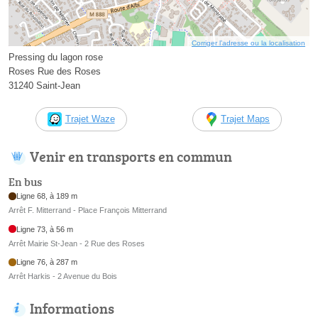
Corriger l’adresse ou la localisation
Pressing du lagon rose
Roses Rue des Roses
31240 Saint-Jean
Trajet Waze
Trajet Maps
Venir en transports en commun
En bus
Ligne 68, à 189 m
Arrêt F. Mitterrand - Place François Mitterrand
Ligne 73, à 56 m
Arrêt Mairie St-Jean - 2 Rue des Roses
Ligne 76, à 287 m
Arrêt Harkis - 2 Avenue du Bois
Informations