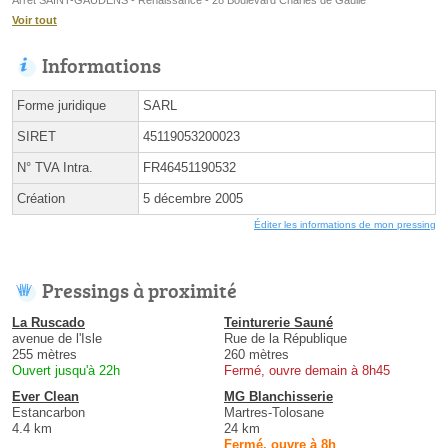
Voir tout
Informations
Forme juridique
SARL
SIRET
45119053200023
N° TVA Intra.
FR46451190532
Création
5 décembre 2005
Éditer les informations de mon pressing
Pressings à proximité
La Ruscado
Teinturerie Sauné
avenue de l'Isle
Rue de la République
255 mètres
260 mètres
Ouvert jusqu'à 22h
Fermé, ouvre demain à 8h45
Ever Clean
MG Blanchisserie
Estancarbon
Martres-Tolosane
4.4 km
24 km
Fermé, ouvre à 8h