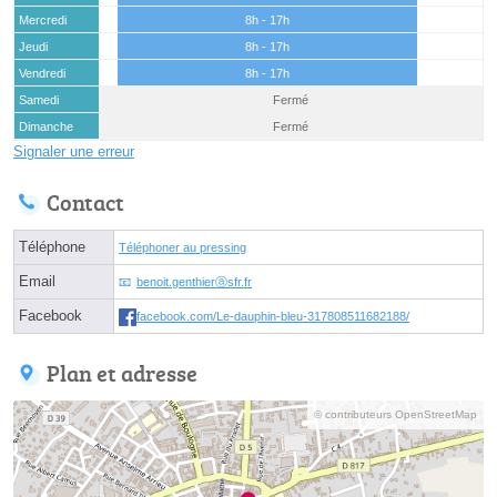
Mercredi
8h - 17h
Jeudi
8h - 17h
Vendredi
8h - 17h
Samedi
Fermé
Dimanche
Fermé
Signaler une erreur
Contact
Téléphone
Téléphoner au pressing
Email
benoit.genthierⓐsfr.fr
Facebook
facebook.com/Le-dauphin-bleu-317808511682188/
Plan et adresse
© contributeurs OpenStreetMap