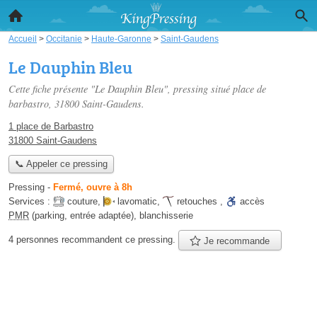
Accueil
>
Occitanie
>
Haute-Garonne
>
Saint-Gaudens
Le Dauphin Bleu
Cette fiche présente "Le Dauphin Bleu", pressing situé
place de
barbastro
, 31800 Saint-Gaudens.
1 place de Barbastro
31800 Saint-Gaudens
📞 Appeler ce pressing
Pressing
-
Fermé, ouvre à 8h
Services :
couture
,
lavomatic
,
retouches
,
accès
PMR
(parking, entrée adaptée)
,
blanchisserie
4 personnes
recommandent
ce pressing.
Je recommande