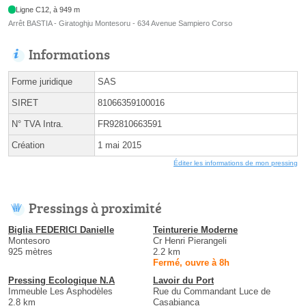
Ligne C12, à 949 m
Arrêt BASTIA - Giratoghju Montesoru - 634 Avenue Sampiero Corso
Informations
Forme juridique
SAS
SIRET
81066359100016
N° TVA Intra.
FR92810663591
Création
1 mai 2015
Éditer les informations de mon pressing
Pressings à proximité
Biglia FEDERICI Danielle
Teinturerie Moderne
Montesoro
Cr Henri Pierangeli
925 mètres
2.2 km
Fermé, ouvre à 8h
Pressing Ecologique N.A
Lavoir du Port
Immeuble Les Asphodèles
Rue du Commandant Luce de
2.8 km
Casabianca