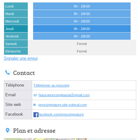
Lundi
9h - 18h30
Mardi
9h - 18h30
Mercredi
9h - 18h30
Jeudi
9h - 18h30
Vendredi
9h - 18h30
Samedi
Fermé
Dimanche
Fermé
Signaler une erreur
Contact
Téléphone
Téléphoner au pressing
Email
Naturapressingbastiaⓐgmail.com
Site web
pressingnature.site-solocal.com
Facebook
facebook.com/pressingnature
Plan et adresse