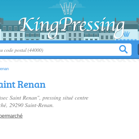
Renan
aint Renan
àsec Saint Renan", pressing situé
centre
ché
, 29290 Saint-Renan.
ypermarché