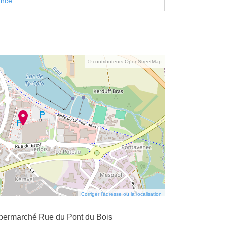
ance
© contributeurs OpenStreetMap
Corriger l’adresse ou la localisation
permarché Rue du Pont du Bois