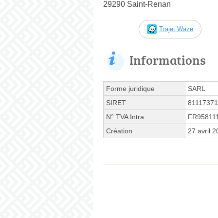
29290 Saint-Renan
Trajet Waze
Informations
Forme juridique
SARL
SIRET
8111737
N° TVA Intra.
FR95811
Création
27 avril 