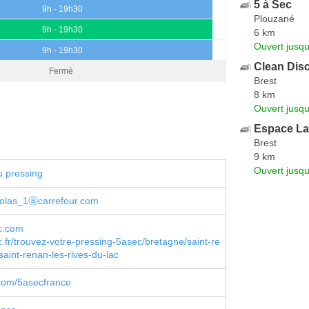
5 à Sec
9h - 19h30
Plouzané
9h - 19h30
6 km
Ouvert jusq
9h - 19h30
Clean Dis
Fermé
Brest
8 km
Ouvert jusq
Espace La
Brest
9 km
Ouvert jusqu
u pressing
icolas_1ⓐcarrefour.com
c.com
fr/trouvez-votre-pressing-5asec/bretagne/saint-re
saint-renan-les-rives-du-lac
com/5asecfrance