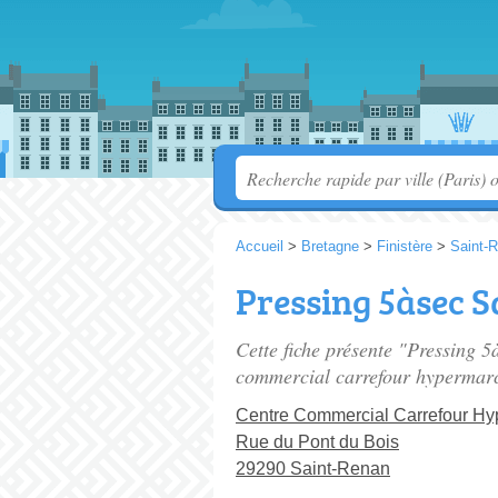
Accueil
>
Bretagne
>
Finistère
>
Saint-
Pressing 5àsec S
Cette fiche présente "Pressing 5
commercial carrefour hypermar
Centre Commercial Carrefour H
Rue du Pont du Bois
29290 Saint-Renan