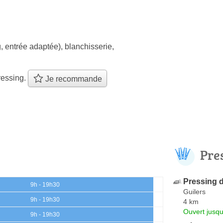
, entrée adaptée)
,
blanchisserie
,
ressing.
Je recommande
Pre
Pressing 
9h - 19h30
Guilers
9h - 19h30
4 km
Ouvert jusqu
9h - 19h30