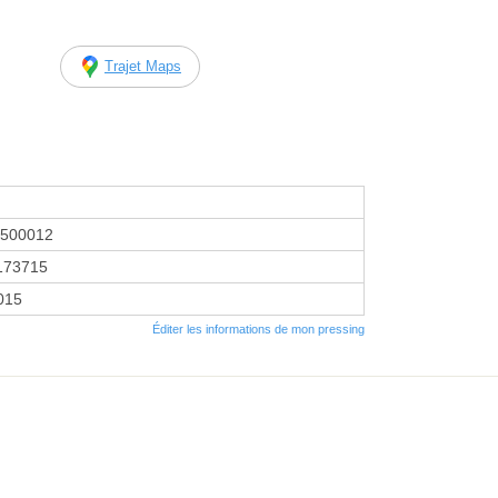
Trajet Maps
1500012
173715
2015
Éditer les informations de mon pressing