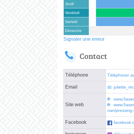
Jeudi
Vendredi
Samedi
Dimanche
Signaler une erreur
Contact
Téléphone
Téléphoner a
Email
juliette_n
www.5ase
Site web
www.5asec.
nan/pressing-
Facebook
facebook.