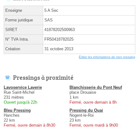
Enseigne
5 A Sec
Forme juridique
SAS
SIRET
41878202500963
N° TVA Intra.
FR50418782025
Création
31 octobre 2013
Éditer les informations de mon pressing
Pressings à proximité
Lavoservice Laverie
Blanchisserie du Pont Neuf
Rue Saint-Michel
place Drouaise
231 mètres
1 km
Ouvert jusqu'à 22h
Fermé, ouvre demain à 8h
Bleu Pressing
Pressing du Quai
Hanches
Nogent-le-Roi
22 km
23 km
Fermé, ouvre demain à 8h30
Fermé, ouvre mardi à 9h00