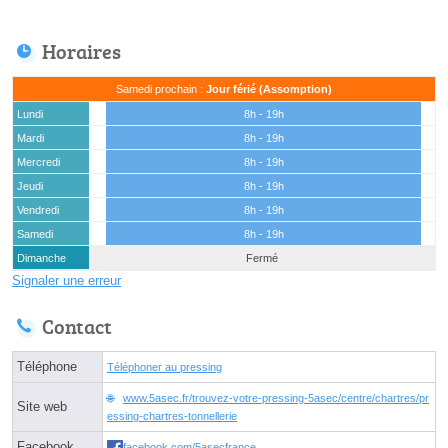
Horaires
Samedi prochain :
Jour férié (Assomption)
Lundi
8h - 19h
Mardi
8h - 19h
Mercredi
8h - 19h
Jeudi
8h - 19h
Vendredi
8h - 19h
Samedi
8h - 19h
Dimanche
Fermé
Signaler une erreur
Contact
Téléphone
Téléphoner au pressing
www.5asec.fr/trouvez-votre-pressing-5asec/centre/chartres/pr
Site web
essing-chartres-tonnellerie
Facebook
facebook.com/5asecfrance