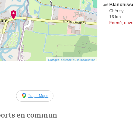
Blanchiss
Chérisy
16 km
Fermé, ouvr
Corriger l’adresse ou la localisation
Trajet Maps
ports en commun