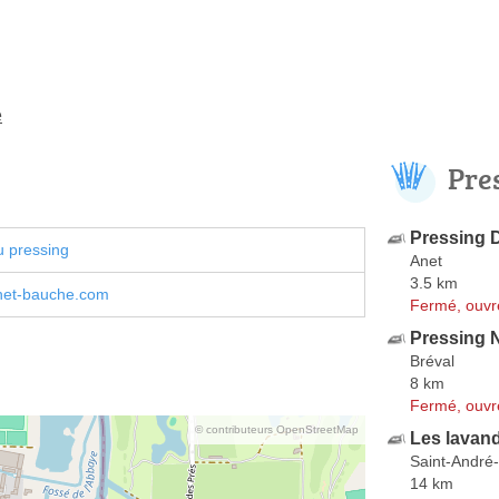
e
Pre
Pressing 
u pressing
Anet
3.5 km
et-bauche.com
Fermé, ouvr
Pressing N
Bréval
8 km
Fermé, ouvr
© contributeurs OpenStreetMap
Les lavan
Saint-André-
14 km