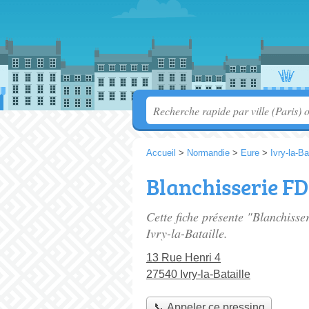
Accueil
>
Normandie
>
Eure
>
Ivry-la-Ba
Blanchisserie F
Cette fiche présente "Blanchiss
Ivry-la-Bataille.
13 Rue Henri 4
27540 Ivry-la-Bataille
📞 Appeler ce pressing