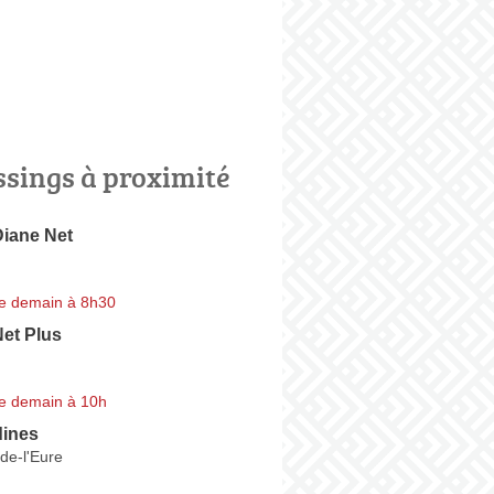
ssings à proximité
Diane Net
e demain à 8h30
et Plus
e demain à 10h
dines
de-l'Eure