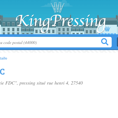
taille
DC
erie FDC", pressing situé
rue henri 4
, 27540