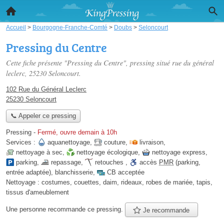
Accueil
>
Bourgogne-Franche-Comté
>
Doubs
>
Seloncourt
Pressing du Centre
Cette fiche présente "Pressing du Centre", pressing situé
rue du général
leclerc
, 25230 Seloncourt.
102 Rue du Général Leclerc
25230 Seloncourt
📞 Appeler ce pressing
Pressing
-
Fermé, ouvre demain à 10h
Services :
aquanettoyage
,
couture
,
livraison
,
nettoyage à sec
,
nettoyage écologique
,
nettoyage express
,
parking
,
repassage
,
retouches
,
accès
PMR
(parking,
entrée adaptée)
,
blanchisserie
,
CB acceptée
Nettoyage :
costumes, couettes, daim, rideaux, robes de mariée, tapis,
tissus d'ameublement
Une personne
recommande
ce pressing.
Je recommande