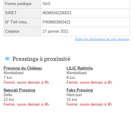
Forme juridique
SAS
SIRET
88389342200021
N° TVA Intra.
FR08883893422
Création
27 janvier 2021
Éditer les informations de mon pressing
Pressings à proximité
Pressing du Château
LILIC Radmila
Montbéliard
Montbéliard
7 km
8 km
Fermé, ouvre demain à 8h
Fermé, ouvre demain à 9h
Naturali Pressing
Faby Pressing
Delle
Héricourt
12 km
15 km
Fermé, ouvre demain à 9h
Fermé, ouvre demain à 9h