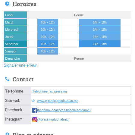
Horaires
Lundi
Fermé
Mardi
10h - 12h
14h - 18h
Mercredi
10h - 12h
14h - 18h
Jeudi
10h - 12h
14h - 18h
Vendredi
10h - 12h
14h - 18h
Samedi
10h - 12h
Dimanche
Fermé
Signaler une erreur
Contact
Téléphone
Téléphoner au pressing
Site web
www.pressingduchateau.net
Facebook
facebook.com/pressingduchateau25
Instagram
@pressingduchateau
Plan et adresse