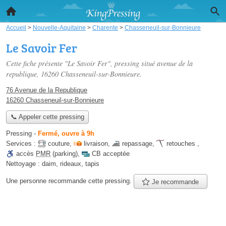
Accueil
>
Nouvelle-Aquitaine
>
Charente
>
Chasseneuil-sur-Bonnieure
Le Savoir Fer
Cette fiche présente "Le Savoir Fer", pressing situé
avenue de la
republique
, 16260 Chasseneuil-sur-Bonnieure.
76 Avenue de la Republique
16260 Chasseneuil-sur-Bonnieure
📞 Appeler cette pressing
Pressing
-
Fermé, ouvre à 9h
Services :
couture
,
livraison
,
repassage
,
retouches
,
accès
PMR
(parking)
,
CB acceptée
Nettoyage :
daim, rideaux, tapis
Une personne
recommande
cette pressing.
Je recommande