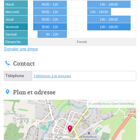
Mardi
8h30 - 12h
14h - 18h30
Mercredi
8h30 - 12h
14h - 16h30
Jeudi
8h30 - 12h
14h - 18h30
Vendredi
8h30 - 12h
14h - 18h30
Samedi
9h - 12h
Dimanche
Fermé
Signaler une erreur
Contact
Téléphone
Téléphoner à la pressing
Plan et adresse
© contributeurs OpenStreetMap