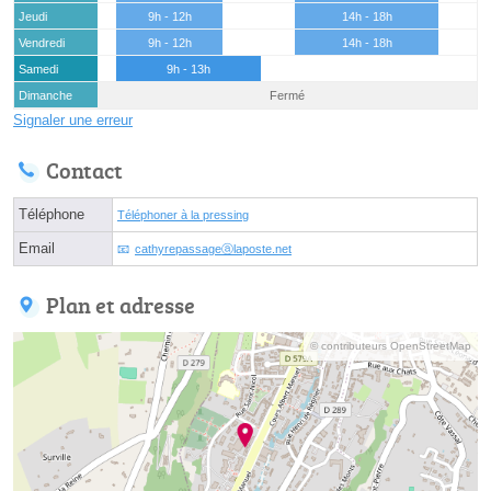
Jeudi
9h - 12h
14h - 18h
Vendredi
9h - 12h
14h - 18h
Samedi
9h - 13h
Dimanche
Fermé
Signaler une erreur
Contact
Téléphone
Téléphoner à la pressing
Email
cathyrepassageⓐlaposte.net
Plan et adresse
© contributeurs OpenStreetMap