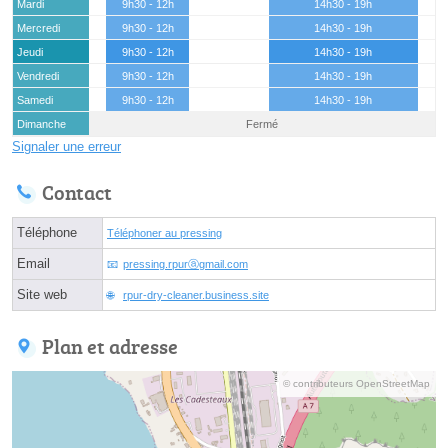
Mardi
9h30 - 12h
14h30 - 19h
Mercredi
9h30 - 12h
14h30 - 19h
Jeudi
9h30 - 12h
14h30 - 19h
Vendredi
9h30 - 12h
14h30 - 19h
Samedi
9h30 - 12h
14h30 - 19h
Dimanche
Fermé
Signaler une erreur
Contact
Téléphone
Téléphoner au pressing
Email
pressing.rpurⓐgmail.com
Site web
rpur-dry-cleaner.business.site
Plan et adresse
© contributeurs OpenStreetMap