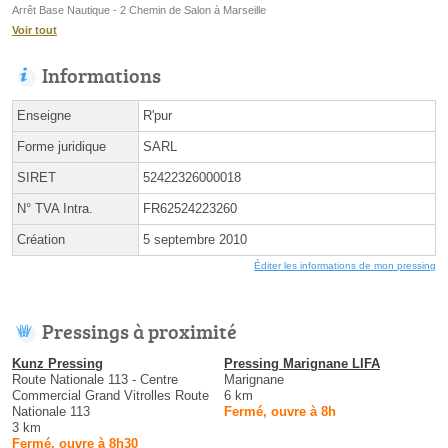
Arrêt Base Nautique - 2 Chemin de Salon à Marseille
Voir tout
Informations
Enseigne
R'pur
Forme juridique
SARL
SIRET
52422326000018
N° TVA Intra.
FR62524223260
Création
5 septembre 2010
Éditer les informations de mon pressing
Pressings à proximité
Kunz Pressing
Pressing Marignane LIFA
Route Nationale 113 - Centre
Marignane
Commercial Grand Vitrolles Route
6 km
Nationale 113
Fermé, ouvre à 8h
3 km
Fermé, ouvre à 8h30