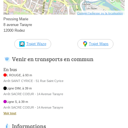
Corriger l’adresse ou la localisation
Pressing Marie
8 avenue Tarayre
12000 Rodez
Trajet Waze
Trajet Maps
Venir en transports en commun
En bus
L ROUGE, à 93 m
Arrêt SAINT CYRICE - 51 Rue Saint Cyrice
Ligne DIM, à 39 m
Arrêt SACRE COEUR - 14 Avenue Tarayre
Ligne S, à 39 m
Arrêt SACRE COEUR - 14 Avenue Tarayre
Voir tout
Informations