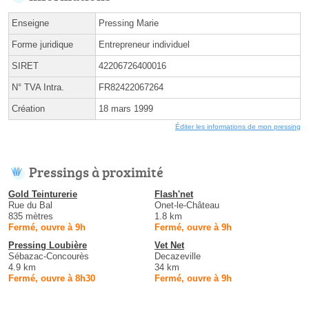
Enseigne
Pressing Marie
Forme juridique
Entrepreneur individuel
SIRET
42206726400016
N° TVA Intra.
FR82422067264
Création
18 mars 1999
Éditer les informations de mon pressing
Pressings à proximité
Gold Teinturerie
Flash'net
Rue du Bal
Onet-le-Château
835 mètres
1.8 km
Fermé, ouvre à 9h
Fermé, ouvre à 9h
Pressing Loubière
Vet Net
Sébazac-Concourès
Decazeville
4.9 km
34 km
Fermé, ouvre à 8h30
Fermé, ouvre à 9h