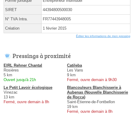
Forme juridique
Entrepreneur individuel
SIRET
44394800500030
N° TVA Intra.
FR77443948005
Création
1 février 2015
Éditer les informations de mon pressing
Pressings à proximité
EIRL Rehner Chantal
Catileba
Rosières
Les Vans
5 km
9 km
Ouvert jusqu'à 21h
Fermé, ouvre demain à 9h30
Le Petit Lavoir écologique
Blancouleurs Blanchisserie à
Vinezac
Aubenas (Nouvelle Blanchisserie
13 km
de Rocca)
Fermé, ouvre demain à 8h
Saint-Étienne-de-Fontbellon
19 km
Fermé, ouvre demain à 8h