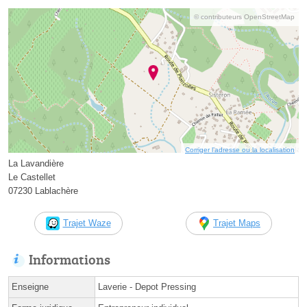
© contributeurs OpenStreetMap
Corriger l’adresse ou la localisation
La Lavandière
Le Castellet
07230 Lablachère
Trajet Waze
Trajet Maps
Informations
Enseigne
Laverie - Depot Pressing