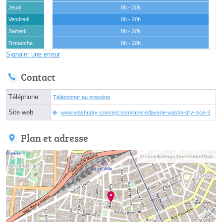
Jeudi
8h - 20h
Vendredi
8h - 20h
Samedi
8h - 20h
Dimanche
8h - 20h
Signaler une erreur
Contact
Téléphone
Téléphoner au pressing
Site web
www.washndry-concept.com/laverie/laverie-washn-dry-nice-3
Plan et adresse
© contributeurs OpenStreetMap