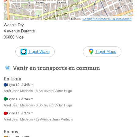
Corriger l’adresse ou la localisation
Wash'n Dry
4 avenue Durante
06000 Nice
Trajet Waze
Trajet Maps
Venir en transports en commun
En tram
Ligne L2, à 348 m
Arrêt Jean Médecin - 8 Boulevard Victor Hugo
Ligne L3, à 348 m
Arrêt Jean Médecin - 8 Boulevard Victor Hugo
Ligne L1, à 378 m
Arrêt Jean Médecin - 29 Avenue Jean Médecin
En bus